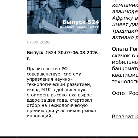
компании
взаимоде
Африку в
имеет да
традиций
активно 
07.08.2026
Ольга Го
Выпуск #524 30.07-06.08.2026
скачок в
г.
мобильны
банкомат
Правительство РФ
совершенствует систему
квалифиц
управления научно-
технолог
технологическим развитием,
вклад МТК в добавленную
Фото: Ро
стоимость высокотеха вырос
вдвое за два года, стартовал
отбор на Технологическую
премию для участников рынка
Возврат 
инноваций.