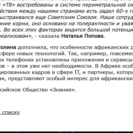
 «Т8» востребованы в системе периметральной ох
йствия между нашими странами есть задел 60-х го
ыстраивался еще Советским Союзом. Наше сотруд
вние корни, оно основано на толерантности и ува
. Во всех этих факторах видится большой потенци
реализован»
, - сказала
Наталья Попова
.
голина
дополнила, что особенности африканских р
 сфере новых технологий. Так, например, повсеме
х телефонах установлены приложения и сервисы д
ов – в этом уже нет необходимости. В Африке осо
ированных кадров в сфере IT, и партнеры, котор
ии, представляют особый интерес для африкански
ссийское Общество «Знание».
к списку