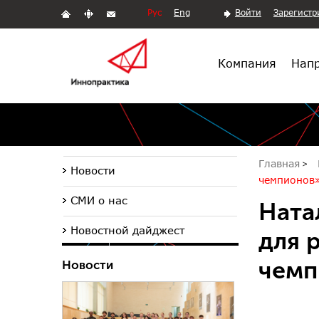
Рус
Eng
Войти
Зарегистр
Компания
Напр
Главная
Новости
чемпионов
СМИ о нас
Ната
Новостной дайджест
для 
чемп
Новости