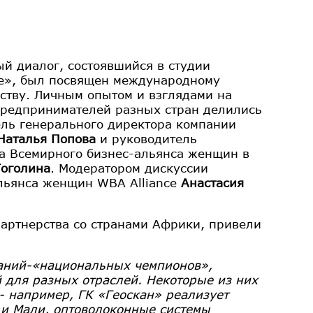
й диалог, состоявшийся в студии
е», был посвящен международному
ству. Личным опытом и взглядами на
предпринимателей разных стран делились
ль генерального директора компании
Наталья Попова
и руководитель
а Всемирного бизнес-альянса женщин в
Гоголина
. Модератором дискуссии
альянса женщин WBA Alliance
Анастасия
артнерства со странами Африки, привели
аний-«национальных чемпионов»,
 для разных отраслей. Некоторые из них
- например, ГК «Геоскан» реализует
 и Мали, оптоволоконные системы