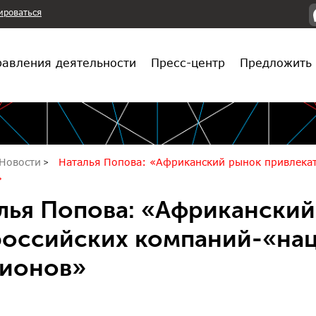
ироваться
авления деятельности
Пресс-центр
Предложить 
Новости
Наталья Попова: «Африканский рынок привлека
»
лья Попова: «Африканский
российских компаний-«на
ионов»