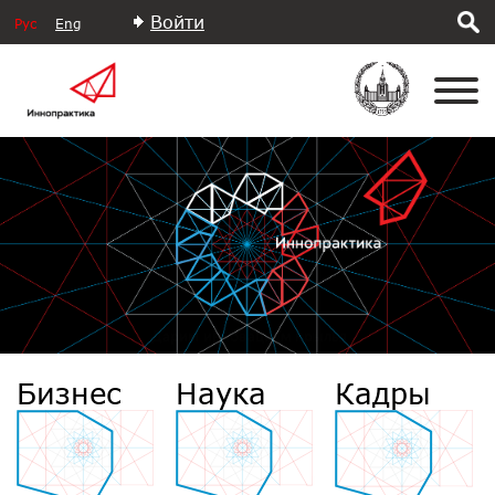
Войти
Рус
Eng
Дарим инновациям крылья
Бизнес
Наука
Кадры