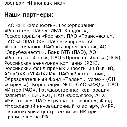
брендом «Иннопрактика».
Наши партнеры:
ПАО «НК «Роснефть», Госкорпорация
«Росатом», ПАО «СИБУР Холдинг»,
Госкорпорация «Ростех», ПАО «Транснефть»,
ПАО «НОВАТЭК», ПАО «Газпром», АО
«Газпромбанк», ПАО «Газпром нефть», АО
«Зарубежнефть», Банк ВТБ (ПАО), АО
«Россельхозбанк», ПАО «Промсвязьбанк» (ПСБ),
Российская венчурная компания (РВК),
Российский фонд прямых инвестиций (РФПИ),
АО «ОХК «УРАЛХИМ», ПАО «Ростелеком»,
Образовательный Фонд «Талант и успех» (ОЦ
«Сириус»), Корпорация МСП, ОАО «РЖД», ПАО
«Интер РАО», Государственная корпорация
развития «ВЭБ.РФ», ПАО «ФосАгро», АПХ
«Мираторг», ПАО «Группа Черкизово», Фонд
«Московский инновационный кластер», АИРР,
Национальный центр развития ИИ при
Правительстве РФ.