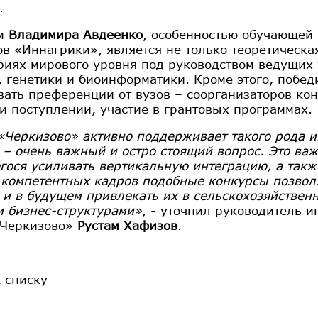
.
ам
Владимира Авдеенко
, особенностью обучающей
ов «Иннагрики», является не только теоретическая
риях мирового уровня под руководством ведущих
, генетики и биоинформатики. Кроме этого, побед
вать преференции от вузов – соорганизаторов ко
и поступлении, участие в грантовых программах.
«Черкизово» активно поддерживает такого рода и
 – очень важный и остро стоящий вопрос. Это важ
гося усиливать вертикальную интеграцию, а также
 компетентных кадров подобные конкурсы позвол
о и в будущем привлекать их в сельскохозяйственн
 бизнес-структурами»
, - уточнил руководитель 
«Черкизово»
Рустам Хафизов
.
к списку