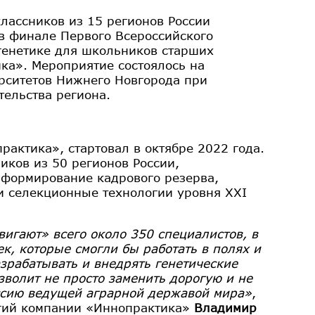
лассников из 15 регионов России
в финале Первого Всероссийского
генетике для школьников старших
ка». Мероприятие состоялось на
рситетов Нижнего Новгорода при
ельства региона.
актика», стартовал в октябре 2022 года.
иков из 50 регионов России,
 формирование кадрового резерва,
 и селекционные технологии уровня XXI
игают» всего около 350 специалистов, в
ек, которые смогли бы работать в полях и
азрабатывать и внедрять генетические
зволит не просто заменить дорогую и не
оссию ведущей аграрной державой мира»
,
огий компании «Иннопрактика»
Владимир