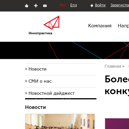
Рус
Eng
Войти
Зарегистр
Компания
Напр
Главная
Новости
Боле
СМИ о нас
конк
Новостной дайджест
Новости