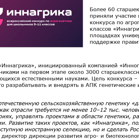
Более 60 старшек
приняли участие 
конкурса по агро
классов «Иннагри
площадках униве
поддержке правит
«Иннагрика», инициированный компанией «Иннопр
тниками на первом этапе около 3000 старшеклассн
ющихся естественными науками. Цель конкурса –
го разрабатывать и внедрять в АПК генетические
отечественную сельскохозяйственную генетику «дв
как отрасли требуется не менее 10–12 тыс. челов
риях, управлять проектами в области генетики, р
ии. Развитие таких проектов, как «Иннагрика», по
оступную иностранную селекцию, но и сделать Р
л директор дирекции развития агро- и биотехнол