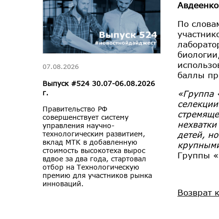
Авдеенко
По слов
участник
лаборато
биологии
использо
07.08.2026
баллы пр
Выпуск #524 30.07-06.08.2026
«Группа 
г.
селекции
Правительство РФ
стремяще
совершенствует систему
нехватки
управления научно-
детей, н
технологическим развитием,
вклад МТК в добавленную
крупными
стоимость высокотеха вырос
Группы 
вдвое за два года, стартовал
отбор на Технологическую
премию для участников рынка
инноваций.
Возврат 