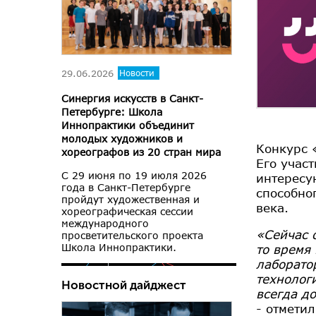
29.06.2026
Новости
Синергия искусств в Санкт-
Петербурге: Школа
Иннопрактики объединит
молодых художников и
Конкурс 
хореографов из 20 стран мира
Его учас
С 29 июня по 19 июля 2026
интересу
года в Санкт-Петербурге
способно
пройдут художественная и
века.
хореографическая сессии
международного
«Сейчас 
просветительского проекта
Школа Иннопрактики.
то время 
лаборато
технолог
Новостной дайджест
всегда д
- отмети