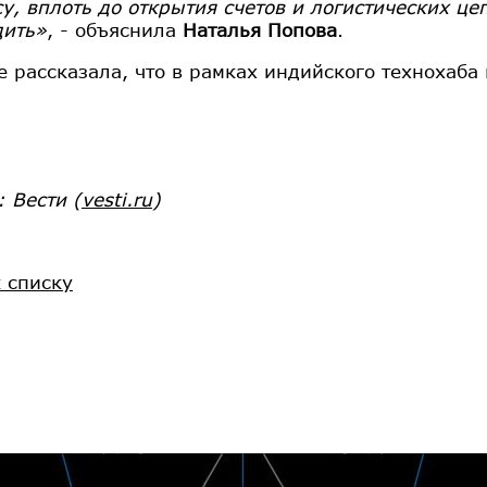
у, вплоть до открытия счетов и логистических це
дить»
, - объяснила
Наталья Попова
.
е рассказала, что в рамках индийского технохаба
к:
Вести
(
vesti.ru
)
к списку