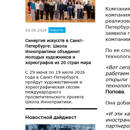
Компания
компания
реализов
Петербур
29.06.2026
Новости
заявила 
компани
Синергия искусств в Санкт-
Петербурге: Школа
По ее сл
Иннопрактики объединит
технолог
молодых художников и
хореографов из 20 стран мира
«Вот сег
С 29 июня по 19 июля 2026
работаем
года в Санкт-Петербурге
открыли 
пройдут художественная и
технолог
хореографическая сессии
Попова
.
международного
просветительского проекта
Школа Иннопрактики.
Она доба
«И эти ха
Новостной дайджест
иностран
партнеро