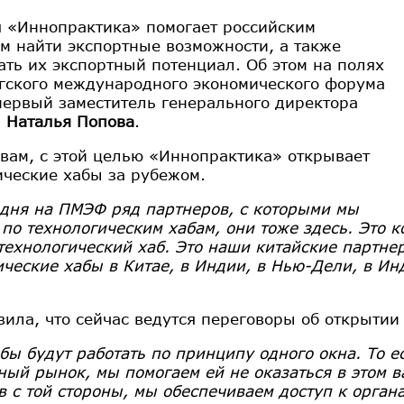
 «Иннопрактика» помогает российским
м найти экспортные возможности, а также
ать их экспортный потенциал. Об этом на полях
гского международного экономического форума
первый заместитель генерального директора
и
Наталья Попова
.
овам, с этой целью «Иннопрактика» открывает
ические хабы за рубежом.
одня на ПМЭФ ряд партнеров, с которыми мы
 по технологическим хабам, они тоже здесь. Это 
технологический хаб. Это наши китайские партне
ические хабы в Китае, в Индии, в Нью-Дели, в Ин
вила, что сейчас ведутся переговоры об открытии 
бы будут работать по принципу одного окна. То е
ный рынок, мы помогаем ей не оказаться в этом в
в с той стороны, мы обеспечиваем доступ к орган