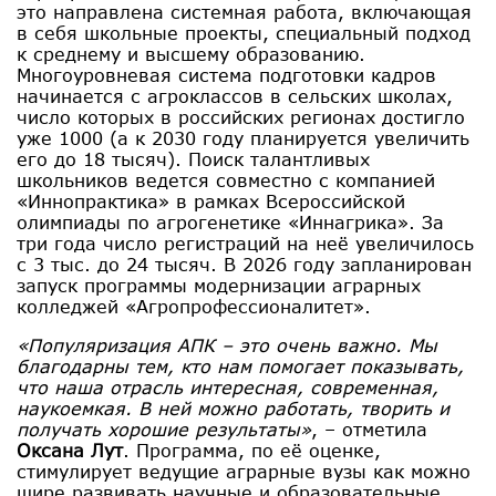
это направлена системная работа, включающая
в себя школьные проекты, специальный подход
к среднему и высшему образованию.
Многоуровневая система подготовки кадров
начинается с агроклассов в сельских школах,
число которых в российских регионах достигло
уже 1000 (а к 2030 году планируется увеличить
его до 18 тысяч). Поиск талантливых
школьников ведется совместно с компанией
«Иннопрактика» в рамках Всероссийской
олимпиады по агрогенетике «Иннагрика». За
три года число регистраций на неё увеличилось
с 3 тыс. до 24 тысяч. В 2026 году запланирован
запуск программы модернизации аграрных
колледжей «Агропрофессионалитет».
«Популяризация АПК – это очень важно. Мы
благодарны тем, кто нам помогает показывать,
что наша отрасль интересная, современная,
наукоемкая. В ней можно работать, творить и
получать хорошие результаты»
, – отметила
Оксана Лут
. Программа, по её оценке,
стимулирует ведущие аграрные вузы как можно
шире развивать научные и образовательные