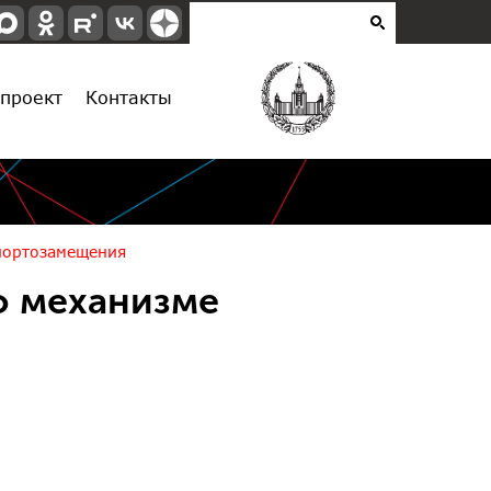
проект
Контакты
портозамещения
о механизме