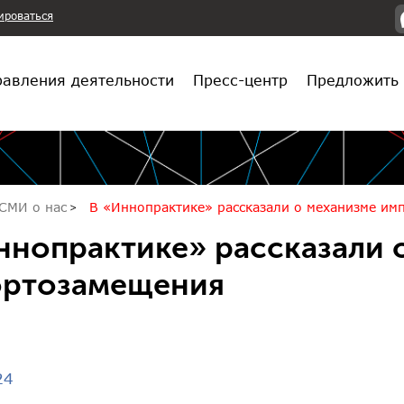
ироваться
авления деятельности
Пресс-центр
Предложить 
СМИ о нас
В «Иннопрактике» рассказали о механизме им
ннопрактике» рассказали 
ртозамещения
24