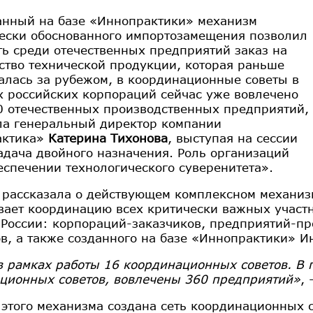
анный на базе «Иннопрактики» механизм
ески обоснованного импортозамещения позволил
ть среди отечественных предприятий заказ на
ство технической продукции, которая раньше
алась за рубежом, в координационные советы в
х российских корпораций сейчас уже вовлечено
0 отечественных производственных предприятий,
ла генеральный директор компании
актика»
Катерина Тихонова
, выступая на сессии
дача двойного назначения. Роль организаций
еспечении технологического суверенитета».
 рассказала о действующем комплексном механи
вает координацию всех критически важных участн
 России: корпораций-заказчиков, предприятий-пр
ов, а также созданного на базе «Иннопрактики» 
в рамках работы 16 координационных советов. В 
ционных советов, вовлечены 360 предприятий»
,
 этого механизма создана сеть координационных со