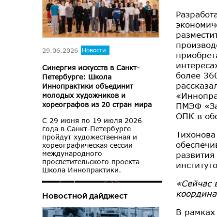
Разработ
экономич
размести
производ
29.06.2026
Новости
приобрет
интереса
Синергия искусств в Санкт-
более 36
Петербурге: Школа
рассказа
Иннопрактики объединит
«Иннопр
молодых художников и
хореографов из 20 стран мира
ПМЭФ «За
ОПК в об
С 29 июня по 19 июля 2026
года в Санкт-Петербурге
Тихонова
пройдут художественная и
обеспечи
хореографическая сессии
международного
развития
просветительского проекта
институт
Школа Иннопрактики.
«Сейчас 
координа
Новостной дайджест
В рамках