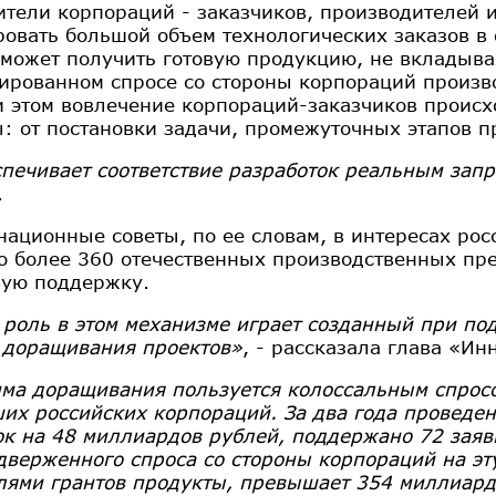
ители корпораций - заказчиков, производителей и
овать большой объем технологических заказов в 
 может получить готовую продукцию, не вкладыв
ированном спросе со стороны корпораций произв
и этом вовлечение корпораций-заказчиков происх
: от постановки задачи, промежуточных этапов п
спечивает соответствие разработок реальным зап
.
национные советы, по ее словам, в интересах ро
о более 360 отечественных производственных пр
ую поддержку.
роль в этом механизме играет созданный при по
 доращивания проектов»
, - рассказала глава «Ин
ма доращивания пользуется колоссальным спросо
их российских корпораций. За два года проведен
ок на 48 миллиардов рублей, поддержано 72 заяв
дверженного спроса со стороны корпораций на эту
лями грантов продукты, превышает 354 миллиард