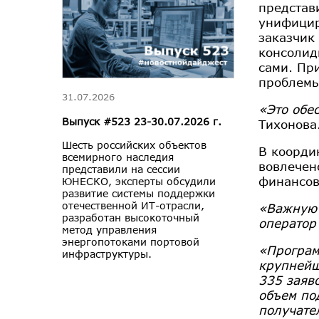
представ
унифицир
заказчик
консолид
сами. Пр
проблемы
31.07.2026
«Это обе
Выпуск #523 23-30.07.2026 г.
Тихонова
Шесть российских объектов
В коорди
всемирного наследия
вовлечен
представили на сессии
финансов
ЮНЕСКО, эксперты обсудили
развитие системы поддержки
отечественной ИТ-отрасли,
«Важную 
разработан высокоточный
оператор
метод управления
энергопотоками портовой
«Програм
инфраструктуры.
крупнейш
335 заяв
объем по
получате