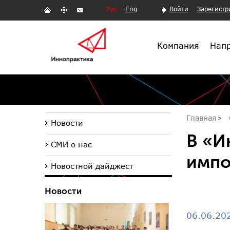
Рус
Eng
Войти
Зарегистр
Компания
Напр
Главная
Новости
В «И
СМИ о нас
импо
Новостной дайджест
Новости
06.06.20