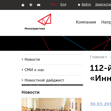
Рус
Eng
Войти
Зарегистр
Компания
Напр
Главная
Новости
112-
СМИ о нас
«Инн
Новостной дайджест
Новости
30.03.20