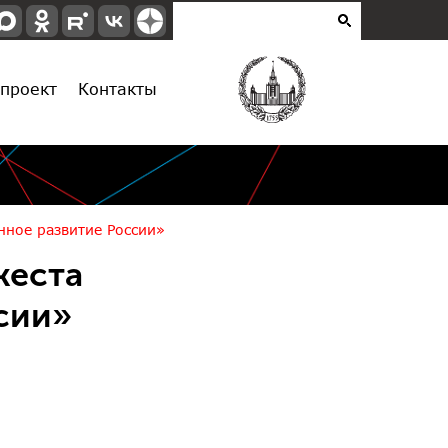
проект
Контакты
нное развитие России»
жеста
сии»