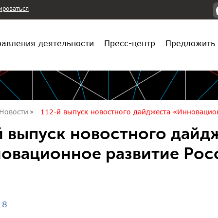
ироваться
авления деятельности
Пресс-центр
Предложить 
Новости
112-й выпуск новостного дайджеста «Инновацио
й выпуск новостного дайд
овационное развитие Рос
18