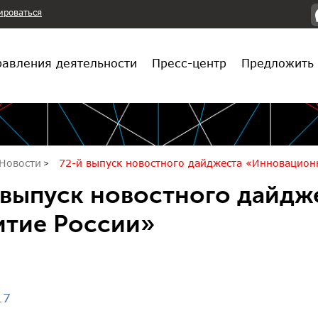
ироваться
авления деятельности
Пресс-центр
Предложить 
Новости
72-й выпуск новостного дайджеста «Инновацион
 выпуск новостного дайд
итие России»
17