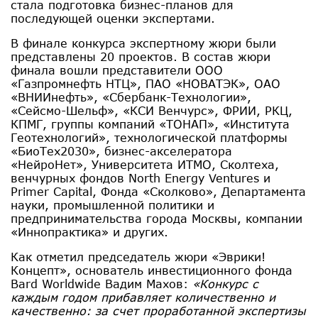
стала подготовка бизнес-планов для
последующей оценки экспертами.
В финале конкурса экспертному жюри были
представлены 20 проектов. В состав жюри
финала вошли представители ООО
«Газпромнефть НТЦ», ПАО «НОВАТЭК», ОАО
«ВНИИнефть», «Сбербанк-Технологии»,
«Сейсмо-Шельф», «КСИ Венчурс», ФРИИ, РКЦ,
КПМГ, группы компаний «ТОНАП», «Института
Геотехнологий», технологической платформы
«БиоТех2030», бизнес-акселератора
«НейроНет», Университета ИТМО, Сколтеха,
венчурных фондов North Energy Ventures и
Primer Capital, Фонда «Сколково», Департамента
науки, промышленной политики и
предпринимательства города Москвы, компании
«Иннопрактика» и других.
Как отметил председатель жюри «Эврики!
Концепт», основатель инвестиционного фонда
Bard Worldwide Вадим Махов:
«Конкурс с
каждым годом прибавляет количественно и
качественно: за счет проработанной экспертизы