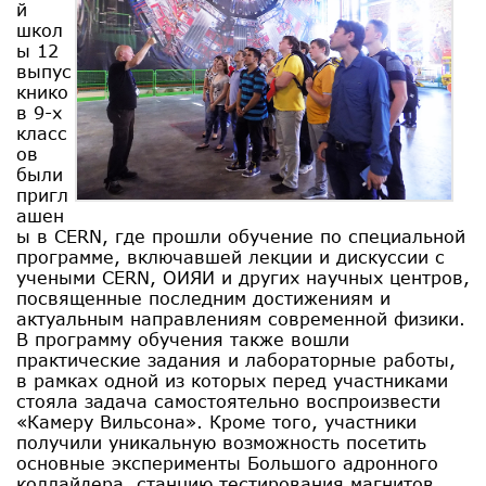
й
школ
ы 12
выпус
книко
в 9-х
класс
ов
были
пригл
ашен
ы в CERN, где прошли обучение по специальной
программе, включавшей лекции и дискуссии с
учеными CERN, ОИЯИ и других научных центров,
посвященные последним достижениям и
актуальным направлениям современной физики.
В программу обучения также вошли
практические задания и лабораторные работы,
в рамках одной из которых перед участниками
стояла задача самостоятельно воспроизвести
«Камеру Вильсона». Кроме того, участники
получили уникальную возможность посетить
основные эксперименты Большого адронного
коллайдера, станцию тестирования магнитов