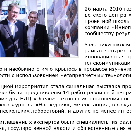
26 марта 2016 го
детского центра 
проектной школы
компании «Инноп
сообществу резул
Участники школы
рамках четырех 
инновационная пр
телекоммуникации
го и необычного им открылось в процессе изучен
ости с использованием метапредметных технологи
цией мероприятия стала финальная выставка про
вке были представлены 14 работ различной напра
ие для ВДЦ «Океан», технология повышения когн
ого журнала «Наследник», метеостанция, в созд
нескольких лабораторий, и другие не менее инте
иглашенных экспертов были специалисты из разл
ва, государственной власти и общественные деят