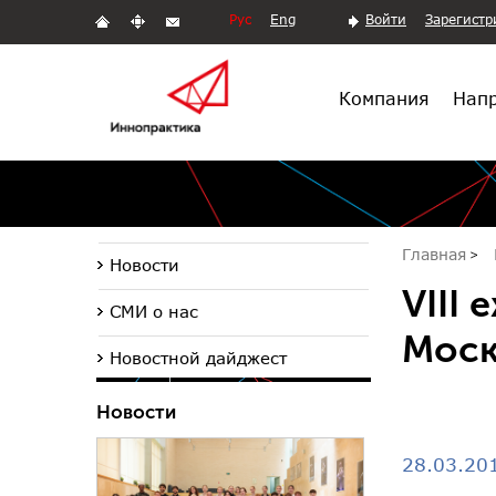
Рус
Eng
Войти
Зарегистр
Компания
Напр
Главная
Новости
VIII
СМИ о нас
Моск
Новостной дайджест
Новости
28.03.20