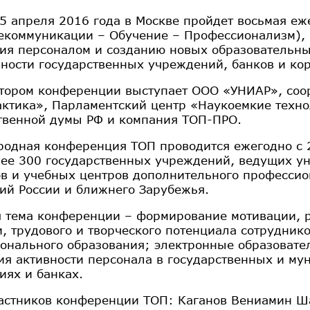
15 апреля 2016 года в Москве пройдет восьмая 
екоммуникации – Обучение – Профессионализм),
ия персоналом и созданию новых образовательн
ности государственных учреждений, банков и ко
тором конференции выступает ООО «УНИАР», соо
ктика», Парламентский центр «Наукоемкие техно
твенной думы РФ и компания ТОП-ПРО.
одная конференция ТОП проводится ежегодно с 2
лее 300 государственных учреждений, ведущих ун
ов и учебных центров дополнительного профессио
ий России и ближнего Зарубежья.
 тема конференции – формирование мотивации, р
, трудового и творческого потенциала сотруднико
онального образования; электронные образовате
я активности персонала в государственных и му
иях и банках.
астников конференции ТОП: Каганов Вениамин Ша