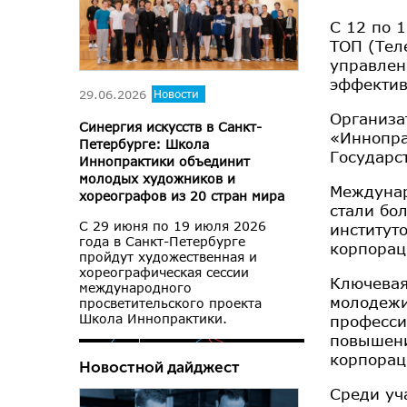
С 12 по 
ТОП (Тел
управлен
эффектив
29.06.2026
Новости
Организа
Синергия искусств в Санкт-
«Иннопра
Петербурге: Школа
Государс
Иннопрактики объединит
молодых художников и
Междунар
хореографов из 20 стран мира
стали бо
С 29 июня по 19 июля 2026
институт
года в Санкт-Петербурге
корпорац
пройдут художественная и
хореографическая сессии
Ключевая
международного
молодежи
просветительского проекта
Школа Иннопрактики.
професси
повышени
корпорац
Новостной дайджест
Среди уч