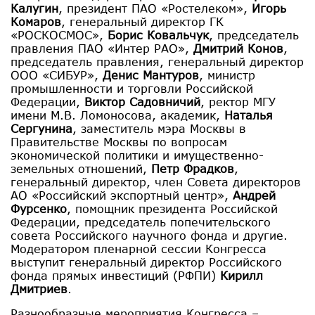
Калугин
, президент ПАО «Ростелеком»,
Игорь
Комаров
, генеральный директор ГК
«РОСКОСМОС»,
Борис Ковальчук
, председатель
правления ПАО «Интер РАО»,
Дмитрий Конов
,
председатель правления, генеральный директор
ООО «СИБУР»,
Денис Мантуров
, министр
промышленности и торговли Российской
Федерации,
Виктор Садовничий
, ректор МГУ
имени М.В. Ломоносова, академик,
Наталья
Сергунина
, заместитель мэра Москвы в
Правительстве Москвы по вопросам
экономической политики и имущественно-
земельных отношений,
Петр Фрадков
,
генеральный директор, член Совета директоров
АО «Российский экспортный центр»,
Андрей
Фурсенко
, помощник президента Российской
Федерации, председатель попечительского
совета Российского научного фонда и другие.
Модератором пленарной сессии Конгресса
выступит генеральный директор Российского
фонда прямых инвестиций (РФПИ)
Кирилл
Дмитриев
.
Разнообразные мероприятия Конгресса –