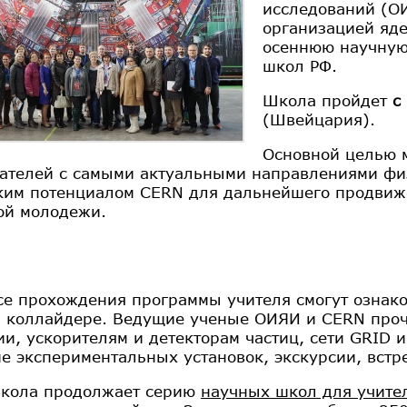
исследований (ОИ
организацией яд
осеннюю научную
школ РФ.
Школа пройдет
с
(Швейцария).
Основной целью м
ателей с самыми актуальными направлениями физ
ким потенциалом CERN для дальнейшего продвиж
ой молодежи.
се прохождения программы учителя смогут ознак
 коллайдере. Ведущие ученые ОИЯИ и CERN проч
ии, ускорителям и детекторам частиц, сети GRID и
е экспериментальных установок, экскурсии, вст
кола продолжает серию
научных школ для учите