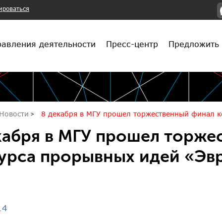
ироваться
авления деятельности
Пресс-центр
Предложить 
Новости
8 декабря в МГУ прошел торжественный финал 
кабря в МГУ прошел торже
урса прорывных идей «Эв
14