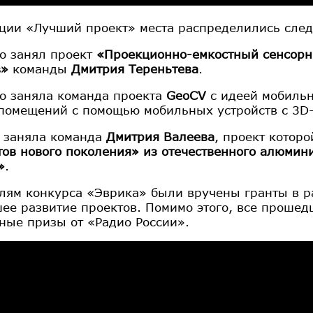
ции «Лучший проект» места распределились сле
то занял проект
«Проекционно-емкостный сенсорн
в»
команды
Дмитрия Тереньтева
.
то заняла команда проекта
GeoCV
с идеей мобильн
помещений с помощью мобильных устройств с 3D
о заняла команда
Дмитрия Валеева
, проект котор
тов нового поколения» из отечественного алюми
»
.
лям конкурса «Эврика» были вручены гранты в ра
ее развитие проектов. Помимо этого, все проше
ные призы от «Радио России».