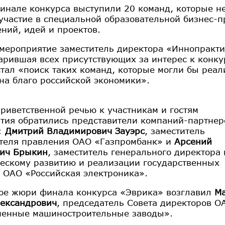
финале конкурса выступили 20 команд, которые н
участие в специальной образовательной бизнес-п
ний, идей и проектов.
мероприятие заместитель директора «Иннопракт
арившая всех присутствующих за интерес к конку
стал «поиск таких команд, которые могли бы реал
 на благо российской экономики».
приветственной речью к участникам и гостям
тия обратились представители компаний-партнер
:
Дмитрий Владимирович Зауэрс
, заместитель
теля правления ОАО «Газпромбанк» и
Арсений
ич Брыкин
, заместитель генерального директора 
ческому развитию и реализации государственных
 ОАО «Российская электроника».
ое жюри финала конкурса «Эврика» возглавил
М
ександрович
, председатель Совета директоров О
енные машиностроительные заводы».