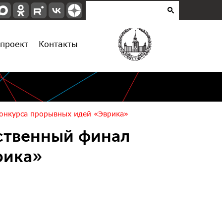
проект
Контакты
конкурса прорывных идей «Эврика»
ственный финал
рика»