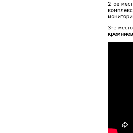
2-ое мес
комплекс
монитори
3-е мест
кремниев