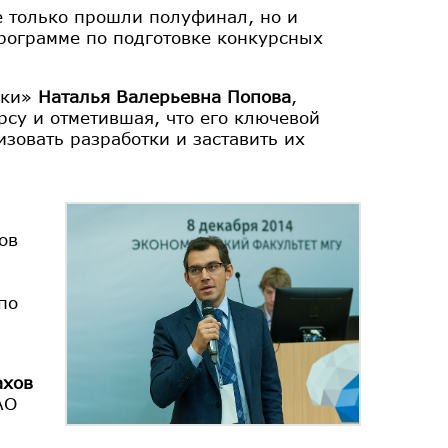
е только прошли полуфинал, но и
рограмме по подготовке конкурсных
ики»
Наталья Валерьевна Попова
,
рсу и отметившая, что его ключевой
изовать разработки и заставить их
ов
по
ахов
АО