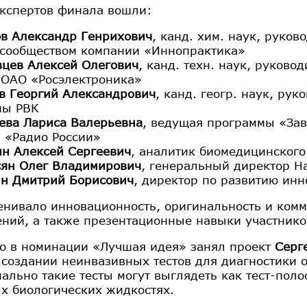
экспертов финала вошли:
в Александр Генрихович
, канд. хим. наук, руков
сообществом компании «Иннопрактика»
цев Алексей Олегович
, канд. техн. наук, руков
 ОАО «Росэлектроника»
в Георгий Александрович
, канд. геогр. наук, ру
мы РВК
ева Лариса Валерьевна
, ведущая программы «Зав
, «Радио России»
н Алексей Сергеевич
, аналитик биомедицинского
сян Олег Владимирович
, генеральный директор Н
ин Дмитрий Борисович
, директор по развитию ин
нивало инновационность, оригинальность и комм
ний, а также презентационные навыки участнико
то в номинации «Лучшая идея» занял проект
Серг
в создании неинвазивных тестов для диагностики 
ально такие тесты могут выглядеть как тест-поло
х биологических жидкостях.