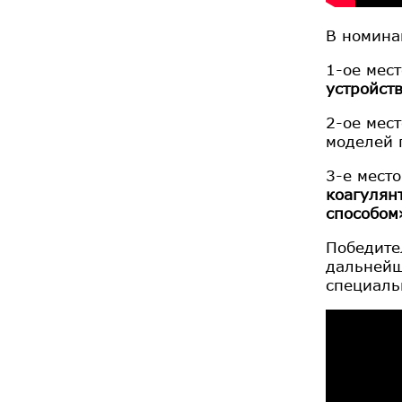
В номина
1-ое мес
устройст
2-ое мес
моделей 
3-е мест
коагулян
способом
Победите
дальнейш
специаль