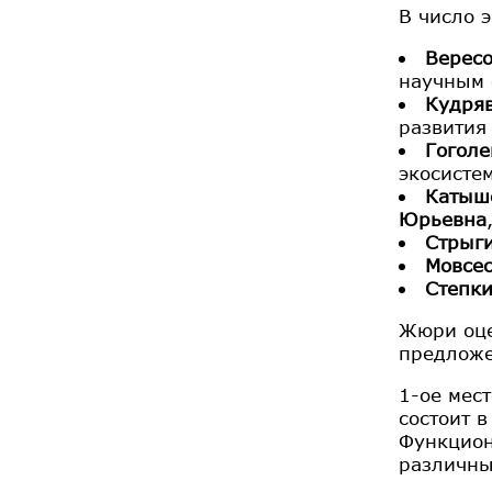
В число 
Вересо
научным 
Кудряв
развития
Гоголе
экосисте
Катыш
Юрьевна
Стрыги
Мовсе
Степк
Жюри оце
предложе
1-ое мес
состоит 
Функцион
различны