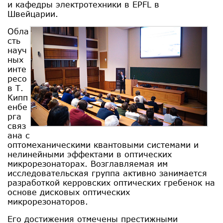
и кафедры электротехники в EPFL в
Швейцарии.
Обла
сть
науч
ных
инте
ресо
в Т.
Кипп
енбе
рга
связ
ана с
оптомеханическими квантовыми системами и
нелинейными эффектами в оптических
микрорезонаторах. Возглавляемая им
исследовательская группа активно занимается
разработкой керровских оптических гребенок на
основе дисковых оптических
микрорезонаторов.
Его достижения отмечены престижными