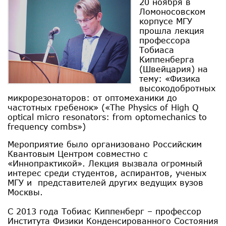
20 ноября в
Ломоносовском
корпусе МГУ
прошла лекция
профессора
Тобиаса
Киппенберга
(Швейцария) на
тему: «Физика
высокодобротных
микрорезонаторов: от оптомеханики до
частотных гребенок» («The Physics of High Q
optical micro resonators: from optomechanics to
frequency combs»)
Мероприятие было организовано Российским
Квантовым Центром совместно с
«Иннопрактикой». Лекция вызвала огромный
интерес среди студентов, аспирантов, ученых
МГУ и представителей других ведущих вузов
Москвы.
С 2013 года Тобиас Киппенберг – профессор
Института Физики Конденсированного Состояния