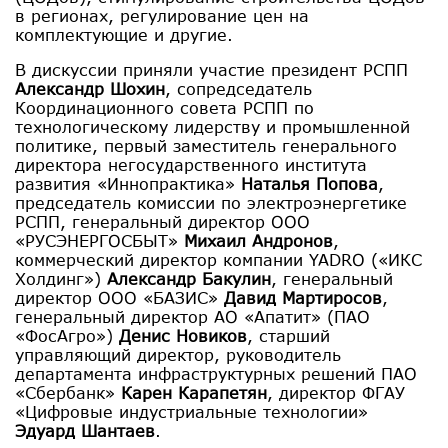
в регионах, регулирование цен на
комплектующие и другие.
В дискуссии приняли участие президент РСПП
Александр Шохин
, сопредседатель
Координационного совета РСПП по
технологическому лидерству и промышленной
политике, первый заместитель генерального
директора негосударственного института
развития «Иннопрактика»
Наталья Попова
,
председатель комиссии по электроэнергетике
РСПП, генеральный директор ООО
«РУСЭНЕРГОСБЫТ»
Михаил Андронов
,
коммерческий директор компании YADRO («ИКС
Холдинг»)
Александр Бакулин
, генеральный
директор ООО «БАЗИС»
Давид Мартиросов
,
генеральный директор АО «Апатит» (ПАО
«ФосАгро»)
Денис Новиков
, старший
управляющий директор, руководитель
департамента инфраструктурных решений ПАО
«Сбербанк»
Карен Карапетян
, директор ФГАУ
«Цифровые индустриальные технологии»
Эдуард Шантаев
.