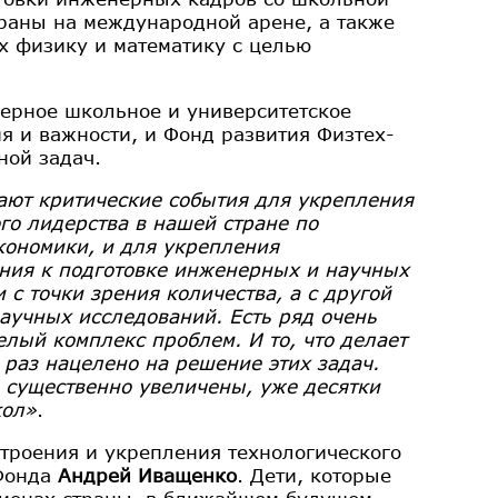
траны на международной арене, а также
 физику и математику с целью
нерное школьное и университетское
я и важности, и Фонд развития Физтех-
ной задач.
пают критические события для укрепления
го лидерства в нашей стране по
кономики, и для укрепления
ания к подготовке инженерных и научных
 с точки зрения количества, а с другой
аучных исследований. Есть ряд очень
елый комплекс проблем. И то, что делает
 раз нацелено на решение этих задач.
 существенно увеличены, уже десятки
кол»
.
строения и укрепления технологического
 Фонда
Андрей Иващенко
. Дети, которые