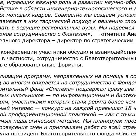
в, играющих важную роль в развитии научно-обра
йствие в области инженерно-технологического и а
ки молодых кадров. Совместно мы создаем услови
азвивают в них творческий подход к решению сло
пать в ведущие региональные вузы. Мы надеемся
рное сотрудничество с Физтехом»
, — отметила
Ан
ельного директора – директор по стратегическим
 конференции участники обсудили взаимодействи
 в частности, сотрудничество с Благотворительн
ые образовательные форматы.
лизации программ, направленных на помощь в о
 во многом опирается на сотрудничество с Фондо
рительный фонд «Система» поддержал сразу дв
вых школьников — по информационным и биотех
иям, участниками которых стали ребята более че
ный интерес — конкурс на каждой превышал 18 че
ой профориентационной практикой — как с точки 
мых педагогических методик. Мы планируем прод
проведения смен и приглашаем ребят со всей стра
ула президент Благотворительного фонда «Систем