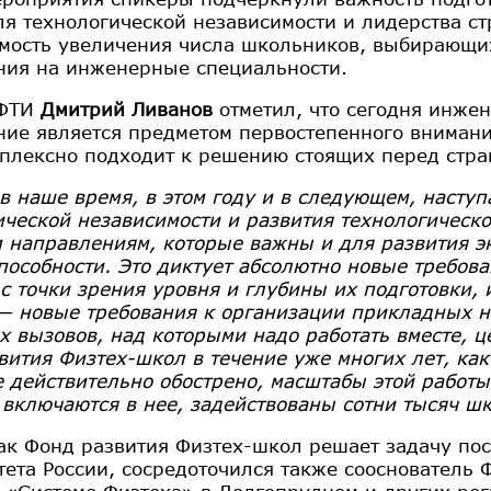
ля технологической независимости и лидерства с
мость увеличения числа школьников, выбирающих
ния на инженерные специальности.
МФТИ
Дмитрий Ливанов
отметил, что сегодня инже
ние является предметом первостепенного внимани
плексно подходит к решению стоящих перед стра
в наше время, в этом году и в следующем, насту
ической независимости и развития технологическо
 направлениям, которые важны и для развития э
пособности. Это диктует абсолютно новые требов
с точки зрения уровня и глубины их подготовки, и
— новые требования к организации прикладных н
х вызовов, над которыми надо работать вместе, ц
вития Физтех-школ в течение уже многих лет, как
 действительно обострено, масштабы этой работы
 включаются в нее, задействованы сотни тысяч ш
как Фонд развития Физтех-школ решает задачу по
тета России, сосредоточился также сооснователь