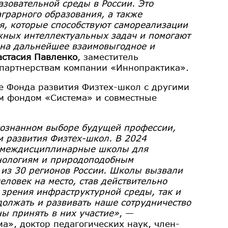
зовательной среды в России. Это
грарного образования, а также
я, которые способствуют самореализации
жных интеллектуальных задач и помогают
 на дальнейшее взаимовыгодное и
астасия Павленко
, заместитель
 партнерствам компании «Иннопрактика».
е Фонда развития Физтех-школ с другими
ым фондом «Система» и совместные
сознанном выборе будущей профессии,
м развития Физтех-школ. В 2024
е междисциплинарные школы для
нологиям и природоподобным
м из 30 регионов России. Школы вызвали
ловек на место, став действительно
зрения инфраструктурной среды, так и
олжать и развивать наше сотрудничество
ны принять в них участие»
, —
а», доктор педагогических наук, член-