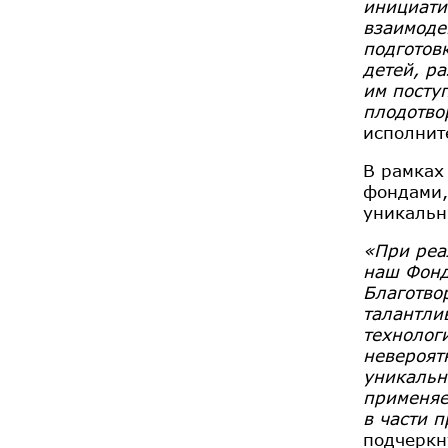
инициати
взаимоде
подготов
детей, р
им посту
плодотво
исполнит
В рамках
фондами,
уникальн
«При реа
наш Фонд
Благотво
талантли
технолог
невероят
уникальн
применяе
в части 
подчеркн