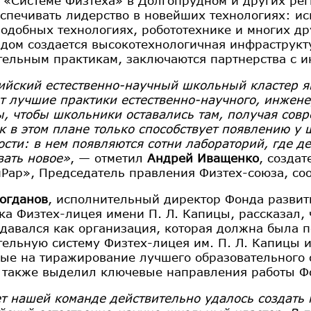
о «Системе Физтеха» в Долгопрудном и других ре
еспечивать лидерство в новейших технологиях: ис
одобных технологиях, робототехнике и многих др
ндом создается высокотехнологичная инфраструкт
тельным практикам, заключаются партнерства с 
ийский естественно-научный школьный кластер яв
т лучшие практики естественно-научного, инжене
ы, чтобы школьники оставались там, получая сов
к в этом плане только способствует появлению у
ости: в нем появляются сотни лабораторий, где д
ать новое»
, — отметил
Андрей Иващенко
, созда
Рар», Председатель правления Физтех-союза, со
огданов
, исполнительный директор Фонда развит
ка Физтех-лицея имени П. Л. Капицы, рассказал, 
здавался как организация, которая должна была
тельную систему Физтех-лицея им. П. Л. Капицы 
ые на тиражирование лучшего образовательного 
 также выделил ключевые направления работы Ф
ет нашей команде действительно удалось создать