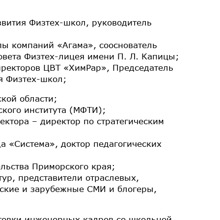
звития Физтех-школ, руководитель
пы компаний «Агама», сооснователь
овета Физтех-лицея имени П. Л. Капицы;
директоров ЦВТ «ХимРар», Председатель
я Физтех-школ;
ской области;
ского института (МФТИ);
ектора – директор по стратегическим
а «Система», доктор педагогических
ельства Приморского края;
ур, представители отраслевых,
йские и зарубежные СМИ и блогеры,
товки инженерных кадров со школьной