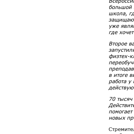
Всеросси
большой 
школа, г
защищают
уже явля
где хочет
Второе в
запустил
физтех-к
переобуч
преподав
в итоге в
работа у 
действую
70 тысяч
Действит
помогает
новых пр
Стремите