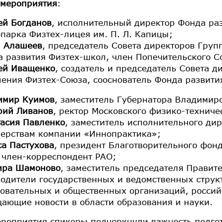
мероприятия
:
ей Богданов
, исполнительный директор Фонда ра
парка Физтех-лицея им. П. Л. Капицы;
 Алашеев
, председатель Совета директоров Груп
 развития Физтех-школ, член Попечительского С
ей Иващенко
, создатель и председатель Совета 
ения Физтех-Союза, сооснователь Фонда развити
имир Куимов
, заместитель Губернатора Владимир
рий Ливанов
, ректор Московского физико-техниче
тасия Павленко
, заместитель исполнительного дир
нерствам компании «Иннопрактика»;
а Пастухова
, президент Благотворительного фонд
 член-корреспондент РАО;
ира Шамоново
, заместитель председателя Правит
одители государственных и ведомственных структ
овательных и общественных организаций, росси
ающие новости в области образования и науки.
ероприятия спикеры подчеркнули важность подго