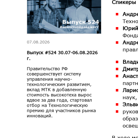
Спикеры 
Андр
Техно
Юрий
Фонда
Андр
07.08.2026
правл
Выпуск #524 30.07-06.08.2026
г.
Влад
Дмит
Правительство РФ
совершенствует систему
Анас
управления научно-
парт
технологическим развитием,
Ларис
вклад МТК в добавленную
стоимость высокотеха вырос
наук,
вдвое за два года, стартовал
Эльв
отбор на Технологическую
премию для участников рынка
руков
инноваций.
образ
освещ
В ходе м