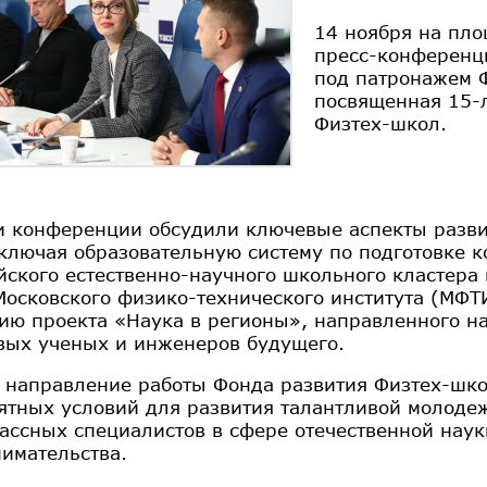
14 ноября на пло
пресс-конференц
под патронажем Ф
посвященная 15-
Физтех-школ.
и конференции обсудили ключевые аспекты разви
включая образовательную систему по подготовке 
йского естественно-научного школьного кластера
Московского физико-технического института (МФТИ
ию проекта «Наука в регионы», направленного н
вых ученых и инженеров будущего.
 направление работы Фонда развития Физтех-шк
ятных условий для развития талантливой молоде
ассных специалистов в сфере отечественной наук
имательства.