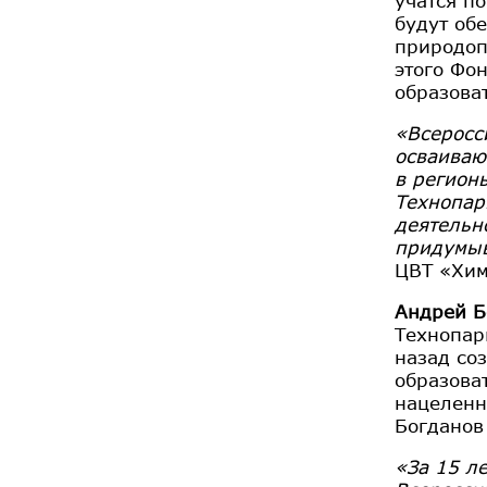
учатся п
будут об
природоп
этого Фо
образова
«Всеросс
осваиваю
в регион
Технопар
деятельн
придумыв
ЦВТ «Хим
Андрей Б
Технопар
назад со
образова
нацеленн
Богданов
«За 15 л