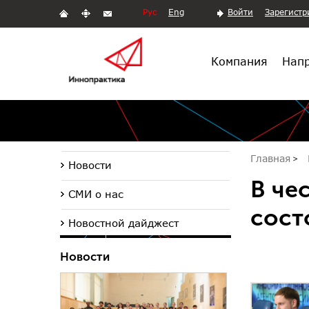
Рус
Eng
Войти
Зарегистр
Компания
Напр
Главная
Новости
В че
СМИ о нас
сост
Новостной дайджест
Новости