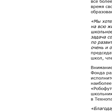
все боле
время св
образова
«Мы хоте
на всю ж
школьное
задача со
по разви
очень и 
председа
школ, чл
Внимание
Фонда ра
исполнит
наиболее
«Робофут
школьник
в Техноп
«Благода