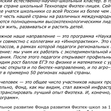
йский естественно-научно-школьный кластер. В 
в стране школьный Технопарк Физтех-лицея. Сей
де учатся школьники со всей России из более чем
 честь нашей страны на различных международн
ются полноценными высокотехнологическими лиде
ся жить, развиваться и растить детей
.
ажное наше направление — это программа «Наука
и совместно с коллегами из «Иннопрактики». Эт
лассов, в рамках которой педагоги региональных
ение: мы учим их работать с экспериментальной и
ания. После этого педагоги открывают профильны
идим рост баллов ЕГЭ по физике и математике с ур
нас открыта и по биотех-направлению, и по агро–
т в примерно 50 регионах нашей страны
.
 человек — это общее число участников наших про
ельно, Фонд, как мы видим, стал важной инфраст
 транслировать лучший опыт Физтеха. И, конечно
ограмм»
.
льное развитие Фонда развития Физтех-школ за 1