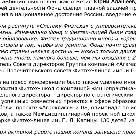
е амбициозных целей, как отметил
Юрий Алашеев
оей деятельности Фонд сделал главной задачей 
ния в национальное достояние России, введение 
ли растянуть «Систему Физтеха» с университетск
изнь. Изначально Фонд и Физтех-лицей были созда
 образование. Физтех традиционно много и хоро
стояла в том, чтобы это усилить. Фонд почти сраз
тию страны нельзя достичь — можно только двига
очень много, намного больше, чем мы ожидали в 2
тель Совета директоров Группы компаний «Агама»
ен Попечительского совета Физтех-лицея имени П
 на пресс-конференции было также уделено мног
звития Физтех-школ с компанией «Иннопрактика
ельного директора – директор по стратегическим 
 успешных совместных проектах в сфере образов
бол», проекте «Агроклассы 2.0», олимпиаде по и
ов, а также Междисциплинарной проектной школе 
арке Физтех-лицея им. П. Л. Капицы 130 детей из 
ря активной работе наших команд запущено практ