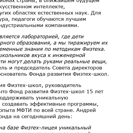
гионах страны, в ближайшем будущем
кусственном интеллекте,
угих областях естественных наук. Для
ура, педагоги обучаются лучшим
индустриальными компаниями.
ляется лабораторией, где дети
рного образования, а мы тиражируем их
ременные знания по методикам Физтеха.
 школьников вкуса к инженерной
ети могут делать руками реальные вещи,
тель и председатель Совета директоров
основатель Фонда развития Физтех-школ.
ия Физтех-школ, руководитель
что Фонд развития Физтех-школ 15 лет
 поддерживать уникальную
и создавать эффективные программы,
опыта МФТИ по всей стране. Андрей
онда на сегодняшний день:
 на базе Физтех-лицея уникальный