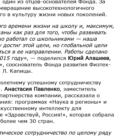
, один из отцов-основателей Фонда. За
превращение высокотехнологичного
его в культуру жизни новых поколений.
ого времени жизни на школу и, максимум,
ны как раз для того, чтобы развивать
шо работал со школьниками — наша
у достиг этой цели, но глобальной цели
ться в ее направлении. Работы сделано
015 году»
, — поделился
Юрий Алашеев
,
, сооснователь Фонда развития Физтех-
. Л. Капицы.
олетнему успешному сотрудничеству
».
Анастасия Павленко
, заместитель
партнерства компании, рассказала о
ания: программах «Наука в регионы» и
скусственному интеллекту для
«Здравствуй, Россия!», которая собрала
более чем 30 стран.
ическое сотрудничество по целому ряду