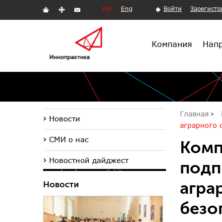
Рус
Eng
Войти
Зарегистр
Компания
Напр
Главная
Новости
аграрного 
СМИ о нас
Комп
Новостной дайджест
подп
агра
Новости
безо