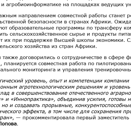
 и агробиоинформатике на площадках ведущих ун
ажным направлением совместной работы станет ре
ьственной безопасности в странах Африки. Ожида
ют образовательные программы по трансферу ко
ить сельскохозяйственное сырье и продукты пита
т их при поддержке Высшей школы экономики. С
сельского хозяйства из стран Африки.
 также договорились о сотрудничестве в сфере ф
и, планируется совместная работа по пилотиров
ального мониторинга и управления тренировочн
гический уровень, опыт и компетенции компании 
онным агротехнологическим решениям и уровень 
клад в совершенствование отечественного аграрно
» и «Иннопрактика», объединив усилия, готовы 
 но и создавать прорывные, конкурентоспособные 
ического эффекта, в том числе для сохранения пр
тран»
, — прокомментировала первый заместитель
Попова
.