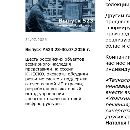
селекции
Другим в
продовол
сформиру
производ
реализую
31.07.2026
области 
Выпуск #523 23-30.07.2026 г.
Компании
Шесть российских объектов
частност
всемирного наследия
индивиду
представили на сессии
ЮНЕСКО, эксперты обсудили
развитие системы поддержки
«Техноло
отечественной ИТ-отрасли,
инноваци
разработан высокоточный
внести в
метод управления
«Уралхим
энергопотоками портовой
инфраструктуры.
решения,
синергет
других с
Наталья 