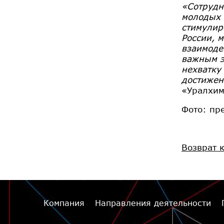
«Сотрудн
молодых 
стимулир
России, 
взаимоде
важным э
нехватку
достижен
«Уралхи
Фото: пр
Возврат 
Компания
Направления деятельности