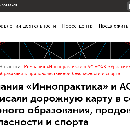
ироваться
авления деятельности
Пресс-центр
Предложить 
Новости
Компания «Иннопрактика» и АО «ОХК «Уралхим»
образования, продовольственной безопасности и спорта
ания «Иннопрактика» и А
исали дорожную карту в с
рного образования, продо
пасности и спорта