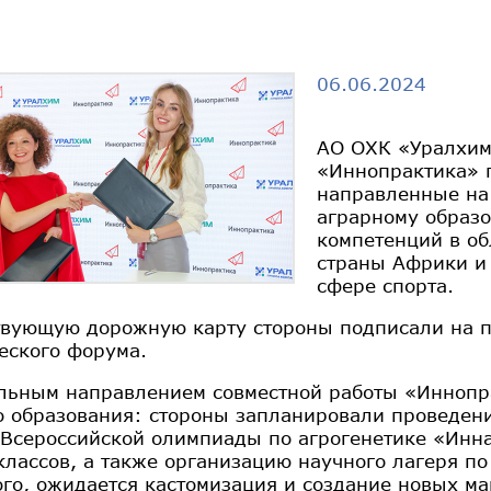
06.06.2024
АО ОХК «Уралхим
«Иннопрактика» 
направленные на
аграрному образо
компетенций в об
страны Африки и
сфере спорта.
твующую дорожную карту стороны подписали на п
еского форума.
льным направлением совместной работы «Иннопра
о образования: стороны запланировали проведени
 Всероссийской олимпиады по агрогенетике «Инн
классов, а также организацию научного лагеря п
ого, ожидается кастомизация и создание новых ма