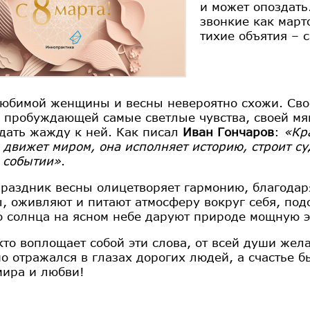
и может опоздать
звонкие как март
тихие объятия – 
юбимой женщины и весны невероятно схожи. Свое
, пробуждающей самые светлые чувства, своей мя
дать жажду к ней. Как писал
Иван Гончаров
:
«Кр
 движет миром, она исполняет историю, строит су
 событии»
.
раздник весны олицетворяет гармонию, благодар
, оживляют и питают атмосферу вокруг себя, под
о солнца на ясном небе даруют природе мощную 
кто воплощает собой эти слова, от всей души жел
о отражался в глазах дорогих людей, а счастье б
мира и любви!