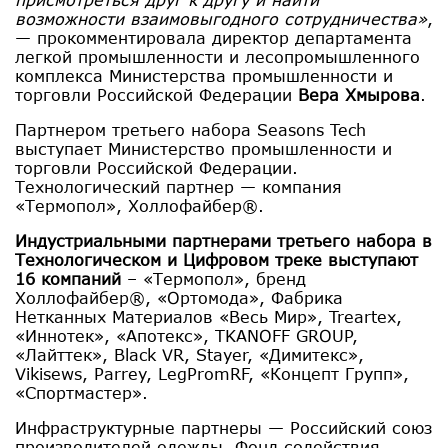
возможности взаимовыгодного сотрудничества»
,
— прокомментировала директор департамента
легкой промышленности и лесопромышленного
комплекса Министерства промышленности и
торговли Российской Федерации
Вера Хмырова
.
Партнером третьего набора Seasons Tech
выступает Министерство промышленности и
торговли Российской Федерации.
Технологический партнер — компания
«Термопол», Холлофайбер®.
Индустриальными партнерами третьего набора в
Технологическом и Цифровом треке выступают
16 компаний
– «Термопол», бренд
Холлофайбер®, «Ортомода», Фабрика
Нетканных Материалов «Весь Мир», Treartex,
«Иннотек», «Апотекс», TKANOFF GROUP,
«Лайттек», Black VR, Stayer, «Димитекс»,
Vikisews, Parrey, LegPromRF, «Концепт Групп»,
«Спортмастер».
Инфраструктурные партнеры — Российский союз
производителей одежды, Фонд содействия