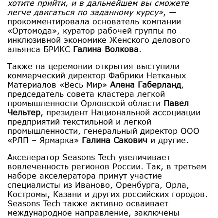
хотите прийти, и в дальнейшем вы сможете
легче двигаться по заданному курсу»
, —
прокомментировала основатель компании
«Ортомода», куратор рабочей группы по
инклюзивной экономике Женского делового
альянса БРИКС
Галина Волкова
.
Также на церемонии открытия выступили
коммерческий директор Фабрики Нетканых
Материалов «Весь Мир»
Алена Габерланд
,
председатель совета кластера легкой
промышленности Орловской области
Павел
Чельтер
, президент Национальной ассоциации
предприятий текстильной и легкой
промышленности, генеральный директор ООО
«РЛП – Ярмарка»
Галина Сакович
и другие.
Акселератор Seasons Tech увеличивает
вовлеченность регионов России. Так, в третьем
наборе акселератора примут участие
специалисты из Иваново, Оренбурга, Орла,
Костромы, Казани и других российских городов.
Seasons Tech также активно осваивает
международное направление, заключены