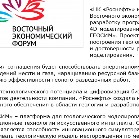
«НК «Роснефть» и
Восточного эконо
разработку прогр
4D-моделирования
ГЕОСИМ». Проект
построения геоло
и достоверности 
моделирования.
ия соглашения будет способствовать оперативном
дений нефти и газа, наращиванию ресурсной баз
ю эффективности геолого-разведочных работ.
 технологического потенциала и цифровизация би
тов деятельности компании. «Роснефть» создала 
ного обеспечения в области геологии и разработ
ИМ» – платформа для геологического моделиров
ионные технологии искусственного интеллекта. 
 является способность инновационного симулятор
ивать геологическую модель месторождения по ме