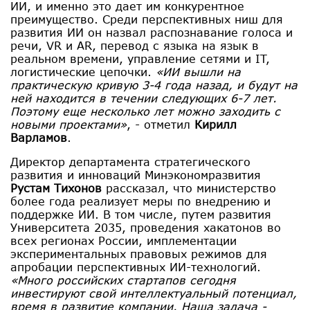
ИИ, и именно это дает им конкурентное
преимущество. Среди перспективных ниш для
развития ИИ он назвал распознавание голоса и
речи, VR и AR, перевод с языка на язык в
реальном времени, управление сетями и IT,
логистические цепочки.
«ИИ вышли на
практическую кривую 3-4 года назад, и будут на
ней находится в течении следующих 6-7 лет.
Поэтому еще несколько лет можно заходить с
новыми проектами»
, - отметил
Кирилл
Варламов
.
Директор департамента стратегического
развития и инноваций Минэкономразвития
Рустам Тихонов
рассказал, что министерство
более года реализует меры по внедрению и
поддержке ИИ. В том числе, путем развития
Университета 2035, проведения хакатонов во
всех регионах России, имплементации
экспериментальных правовых режимов для
апробации перспективных ИИ-технологий.
«Много российских стартапов сегодня
инвестируют свой интеллектуальный потенциал,
время в развитие компании. Наша задача -