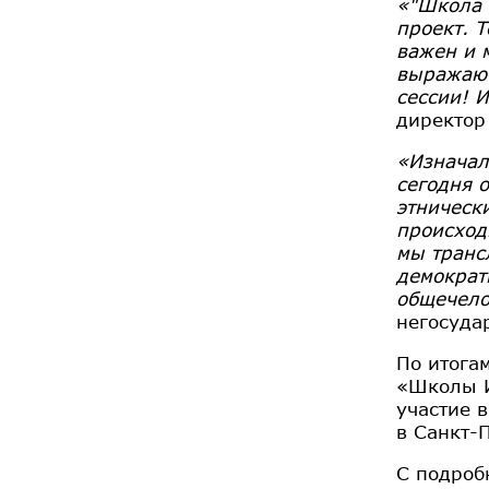
«"Школа 
проект. 
важен и 
выражаю 
сессии! 
директор
«Изначал
сегодня 
этническ
происход
мы транс
демократ
общечело
негосуда
По итога
«Школы И
участие 
в Санкт-
С подроб