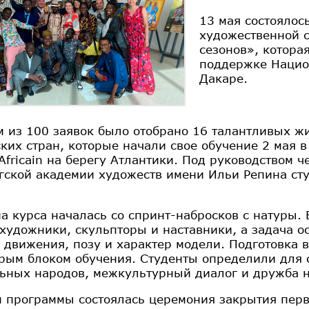
13 мая состоялос
художественной 
сезонов», котора
поддержке Нацио
Дакаре.
м из 100 заявок было отобрано 16 талантливых ж
ких стран, которые начали свое обучение 2 мая в
 Africain на берегу Атлантики. Под руководством 
гской академии художеств имени Ильи Репина ст
а курса началась со спринт-набросков с натуры. 
художники, скульпторы и наставники, а задача ос
 движения, позу и характер модели. Подготовка
орым блоком обучения. Студенты определили для 
ьных народов, межкультурный диалог и дружба н
м программы состоялась церемония закрытия перв