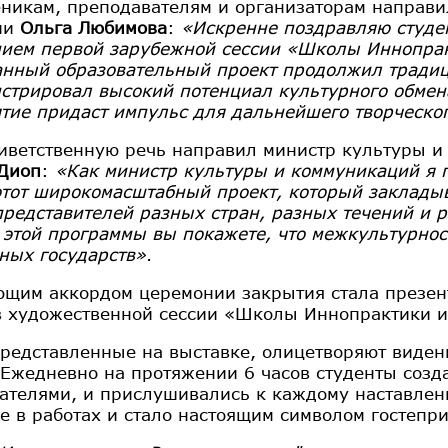
еникам, преподавателям и организаторам направи
ии
Ольга Любимова
:
«Искренне поздравляю студе
ием первой зарубежной сессии «Школы Иннопракт
нный образовательный проект продолжил традиц
стрировал высокий потенциал культурного обмен
тие придаст импульс для дальнейшего творческог
иветственную речь направил министр культуры и
Диоп
:
«Как министр культуры и коммуникаций я 
тот широкомасштабный проект, который закладыв
представителей разных стран, разных течений и 
этой программы вы покажете, что межкультурност
ных государств»
.
щим аккордом церемонии закрытия стала презен
в художественной сессии «Школы Иннопрактики и 
представленные на выставке, олицетворяют виден
 Ежедневно на протяжении 6 часов студенты созда
ателями, и прислушивались к каждому наставлен
е в работах и стало настоящим символом гостепри