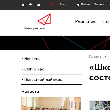
Рус
Eng
Войти
Зарегистр
Компания
Напр
Главная
Новости
«Шко
СМИ о нас
сост
Новостной дайджест
Новости