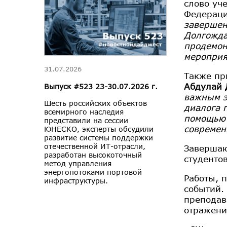
слово уч
Федерац
завершен
Долгожда
продемон
мероприя
31.07.2026
Также пр
Абдулай 
Выпуск #523 23-30.07.2026 г.
важным э
Шесть российских объектов
диалога 
всемирного наследия
помощью 
представили на сессии
современ
ЮНЕСКО, эксперты обсудили
развитие системы поддержки
отечественной ИТ-отрасли,
Завершаю
разработан высокоточный
студенто
метод управления
энергопотоками портовой
Работы, 
инфраструктуры.
событий.
преподав
отражени