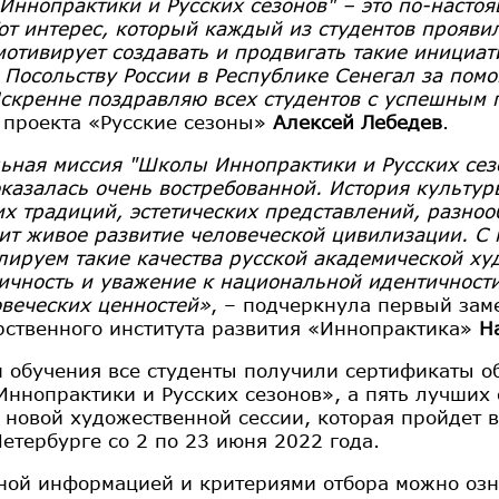
Иннопрактики и Русских сезонов" – это по-насто
Тот интерес, который каждый из студентов проявил
мотивирует создавать и продвигать такие инициа
Посольству России в Республике Сенегал за пом
Искренне поздравляю всех студентов с успешным
 проекта «Русские сезоны»
Алексей Лебедев
.
ьная миссия "Школы Иннопрактики и Русских сезо
оказалась очень востребованной. История культур
их традиций, эстетических представлений, разно
ит живое развитие человеческой цивилизации. С
лируем такие качества русской академической ху
ичность и уважение к национальной идентичности
веческих ценностей»
, – подчеркнула первый зам
рственного института развития «Иннопрактика»
Н
м обучения все студенты получили сертификаты о
ннопрактики и Русских сезонов», а пять лучших 
в новой художественной сессии, которая пройдет
Петербурге со 2 по 23 июня 2022 года.
ной информацией и критериями отбора можно озн