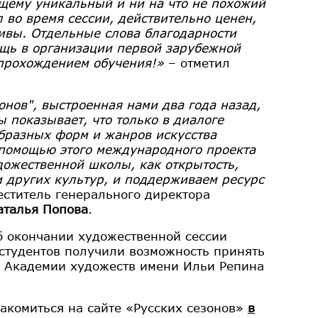
ящему уникальный и ни на что не похожий
 во время сессии, действительно ценен,
тивы. Отдельные слова благодарности
ощь в организации первой зарубежной
 прохождением обучения!»
– отметил
нов", выстроенная нами два года назад,
ы показывает, что только в диалоге
образных форм и жанров искусства
 помощью этого международного проекта
дожественной школы, как открытость,
 других культур, и поддерживаем ресурс
еститель генерального директора
аталья Попова
.
б окончании художественной сессии
студентов получили возможность принять
 в Академии художеств имени Ильи Репина
акомиться на сайте «Русских сезонов»
в