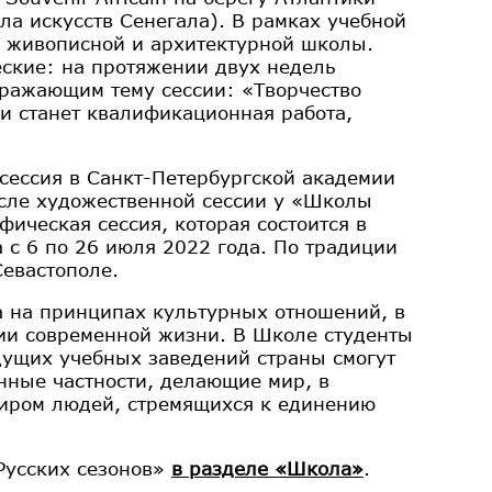
ла искусств Сенегала). В рамках учебной
й живописной и архитектурной школы.
еские: на протяжении двух недель
тражающим тему сессии: «Творчество
ии станет квалификационная работа,
 сессия в Санкт-Петербургской академии
осле художественной сессии у «Школы
ическая сессия, которая состоится в
 с 6 по 26 июля 2022 года. По традиции
евастополе.
а на принципах культурных отношений, в
лии современной жизни. В Школе студенты
дущих учебных заведений страны смогут
нные частности, делающие мир, в
иром людей, стремящихся к единению
Русских сезонов»
в разделе «Школа»
.