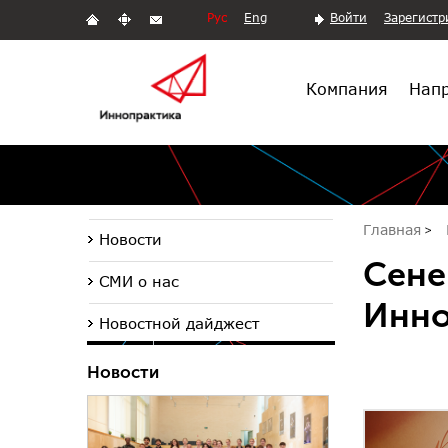
Рус
Eng
Войти
Зарегистр
Компания
Напр
Главная
Новости
Сене
СМИ о нас
Инно
Новостной дайджест
Новости