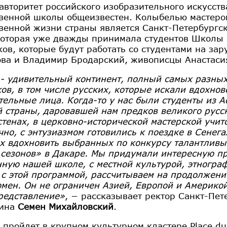
вторитет российского изобразительного искусства
венной школы общеизвестен. Колыбелью мастеров 
венной жизни страны является Санкт-Петербургс
которая уже дважды принимала студентов Школы в
ков, которые будут работать со студентами на за
ва и Владимир Бродарский, живописцы Анастасия
- удивительный континент, полный самых разных
ов, в том числе русских, которые искали вдохно
тельные лица. Когда-то у нас были студенты из 
й страны, даровавшей нам предков великого русск
стенах, в церковно-исторической мастерской учит
чно, с энтузиазмом готовились к поездке в Сенега
х вдохновить выбранных по конкурсу талантливы
 сезонов» в Дакаре. Мы придумали интересную п
нную нашей школе, с местной культурой, этногра
с этой программой, рассчитываем на продолжение
омен. Он не ограничен Азией, Европой и Америко
редставление»
, − рассказывает ректор Санкт-Пе
пина
Семен Михайловский
.
пройдет в крупном культурном кластере Place du 