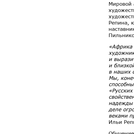
Мировой а
художест
художест
Репина, 
наставни
Пильнико
«Африка 
художник
и вырази
и близко
в наших 
Мы, коне
способны
«Русских
свойстве
надежды 
деле огр
веками п
Ильи Ре
Обучение 