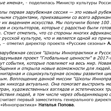
ые имена»
, - поделилась Министр культуры Рос
лы первая зарубежная сессия — это новый рубеж
ными студентами, приехавшими со всего африканс
и их видением искусства. Мы получили более 100 
ев и скульпторов, которые с радостью были готов
а. Стоит отметить, что со стороны многих африка
к русской культуре, что и является одной из прич
, – отметил директор проекта «Русские сезоны»
А
зарубежная сессия "Школы Иннопрактики и Русски
адумывая проект "Глобальные ценности" в 2017-м
ут события, которые повлияют на весь мир. Нова
бщения и открыла новые возможности для людей. 
анитарная и социокультурная основы развития цив
ым. Воплощение данной миссии "Школы Иннопрак
как никогда актуально. Она помогает выстроить 
тран, художественных взглядов и эстетических т
йствия людей, в том числе через объединяющую с
 считает первый заместитель генерального директ
 «Иннопрактика»
Наталья Попова
.