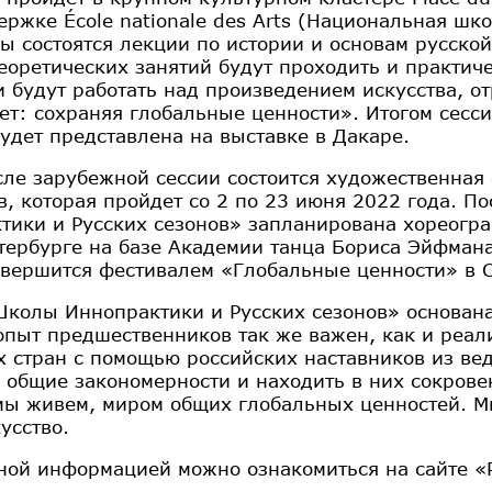
ержке École nationale des Arts (Национальная шко
ы состоятся лекции по истории и основам русско
еоретических занятий будут проходить и практич
и будут работать над произведением искусства, о
ет: сохраняя глобальные ценности». Итогом сесс
будет представлена на выставке в Дакаре.
сле зарубежной сессии состоится художественная
в, которая пройдет со 2 по 23 июня 2022 года. П
тики и Русских сезонов» запланирована хореограф
тербурге на базе Академии танца Бориса Эйфмана
авершится фестивалем «Глобальные ценности» в С
Школы Иннопрактики и Русских сезонов» основан
опыт предшественников так же важен, как и реа
х стран с помощью российских наставников из ве
ь общие закономерности и находить в них сокрове
мы живем, миром общих глобальных ценностей. М
усство.
ной информацией можно ознакомиться на сайте «