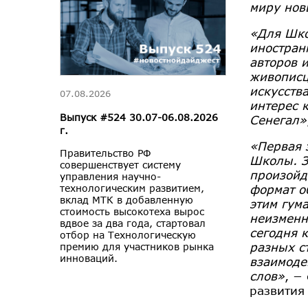
миру нов
«Для Шко
иностран
авторов 
живописц
искусств
07.08.2026
интерес 
Выпуск #524 30.07-06.08.2026
Сенегал»
г.
«Первая 
Правительство РФ
Школы. З
совершенствует систему
произойд
управления научно-
формат о
технологическим развитием,
вклад МТК в добавленную
этим гум
стоимость высокотеха вырос
неизменн
вдвое за два года, стартовал
сегодня 
отбор на Технологическую
разных с
премию для участников рынка
инноваций.
взаимоде
слов»
, −
развития