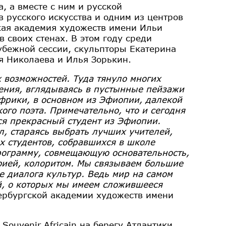
, а вместе с ним и русской
русского искусства и одним из центров
кая академия художеств имени Ильи
 своих стенах. В этом году среди
рубежной сессии, скульпторы Екатерина
 Николаева и Илья Зорькин.
 возможностей. Туда тянуло многих
вения, вглядываясь в пустынные пейзажи
Африки, в основном из Эфиопии, далекой
ого поэта. Примечательно, что и сегодня
ся прекрасный студент из Эфиопии.
л, стараясь выбрать лучших учителей,
х студентов, собравшихся в школе
рограмму, совмещающую основательность,
фией, колоритом. Мы связываем большие
 диалога культур. Ведь мир на самом
й, о которых мы имеем сложившееся
тербургской академии художеств имени
Souvenir Africain на берегу Атлантики