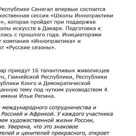
 Республике Сенегал впервые состоится
жественная сессия «Школы Иннопрактики
в», которая пройдет при поддержке
лы искусств в Дакаре. Подготовка к
елась с прошлого года. Инициаторами
 компания «Иннопрактика» и
т «Русские сезоны».
кар приедут 16 талантливых живописцев
ун, Гвинейской Республики, Республики
публики Конго и Демократической
данную тему под чутким руководством 4
 имени Ильи Репина.
 международного сотрудничества и
Россией и Африкой. У каждого участника
ием художественной жизни России,
. Уверена, что это знаковое
елей и ценителей прекрасного, откроет