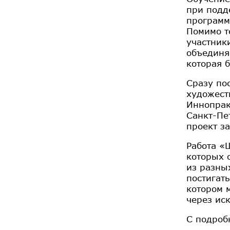
при подд
программ
Помимо т
участник
объединя
которая 
Сразу по
художест
Иннопрак
Санкт-Пе
проект з
Работа «
которых 
из разны
постигат
котором 
через иск
С подроб