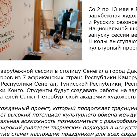
Со 2 по 13 мая в
зарубежная худо
и Русских сезоно
Национальной шко
запуску сессии в
Школы выступают
культурный проек
 зарубежной сессии в столицу Сенегала город Да
торов из 7 африканских стран: Республики Камер
 Республики Сенегал, Тунисской Республики, Рес
ки Конго. Студенты будут создавать работы на за
ателей Санкт-Петербургской академии художеств
гожданный проект, который продолжает традиции
ет высокий потенциал культурного обмена между 
кальная возможность познакомиться с разнообраз
широкий диапазон творческих подходов в искусстве
тие станет настоящим праздником для всех создат