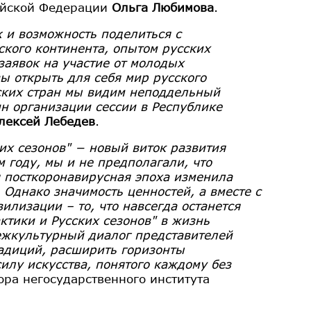
сийской Федерации
Ольга Любимова
.
 и возможность поделиться с
кого континента, опытом русских
заявок на участие от молодых
ы открыть для себя мир русского
нских стран мы видим неподдельный
ин организации сессии в Республике
лексей Лебедев
.
х сезонов" − новый виток развития
 году, мы и не предполагали, что
я посткоронавирусная эпоха изменила
Однако значимость ценностей, а вместе с
илизации – то, что навсегда останется
тики и Русских сезонов" в жизнь
межкультурный диалог представителей
радиций, расширить горизонты
илу искусства, понятого каждому без
ора негосударственного института