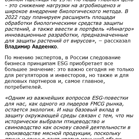
- это снижение нагрузки на агробиоценоз и
широкое внедрение биологического метода. В
2022 году планируем расширить площади
обработки биологическими средства защиты
растений, а также ввести в портфель «Иннагро»
инновационные разработки, предназначенные
для защиты растений от вирусов»
, − рассказал
Владимир Авдеенко
.
По мнению экспертов, в России следование
бизнеса принципам ESG приобретает все
большее значение: это важно сегодня не только
для регуляторов и инвесторов, но также и для
деловых партнеров и, самое главное,
потребителей.
«Одним из важнейших вопросов ESG-повестки
для нас, как одного из лидеров FMCG рынка,
остается экология. И наш базовый вклад в
защиту окружающей среды связан с тем, что мы
исторически выбрали птицеводство и
свиноводство как основу своей деятельности в
производстве мясной продукции, поскольку
птица и свинья дают кратно меньший объем