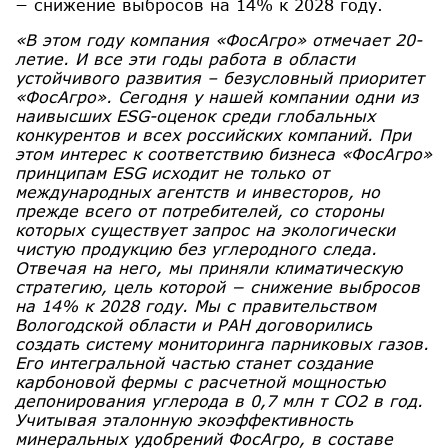
− снижение выбросов на 14% к 2028 году.
«В этом году компания «ФосАгро» отмечает 20-
летие. И все эти годы работа в области
устойчивого развития – безусловный приоритет
«ФосАгро». Сегодня у нашей компании одни из
наивысших ESG-оценок среди глобальных
конкурентов и всех российских компаний. При
этом интерес к соответствию бизнеса «ФосАгро»
принципам ESG исходит не только от
международных агентств и инвесторов, но
прежде всего от потребителей, со стороны
которых существует запрос на экологически
чистую продукцию без углеродного следа.
Отвечая на него, мы приняли климатическую
стратегию, цель которой − снижение выбросов
на 14% к 2028 году. Мы с правительством
Вологодской области и РАН договорились
создать систему мониторинга парниковых газов.
Его интегральной частью станет создание
карбоновой фермы с расчетной мощностью
депонирования углерода в 0,7 млн т СО2 в год.
Учитывая эталонную экоэффективность
минеральных удобрений ФосАгро, в составе