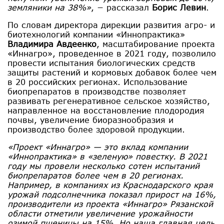
земляники на 38%»
, − рассказал
Борис Левин
.
По словам директора дирекции развития агро- и
биотехнологий компании «Иннопрактика»
Владимира Авдеенко
, масштабирование проекта
«Иннагро», проведенное в 2021 году, позволило
провести испытания биологических средств
защиты растений и кормовых добавок более чем
в 20 российских регионах. Использование
биопрепаратов в производстве позволяет
развивать регенеративное сельское хозяйство,
направленное на восстановление плодородия
почвы, увеличение биоразнообразия и
производство более здоровой продукции.
«Проект «Иннагро» — это вклад компании
«Иннопрактика» в «зеленую» повестку. В 2021
году мы провели несколько сотен испытаний
биопрепаратов более чем в 20 регионах.
Например, в компаниях из Краснодарского края
урожай подсолнечника показал прирост на 16%,
производители из проекта «Иннагро» Рязанской
области отметили увеличение урожайности
озимой пшеницы на 15%. Но наша главная цель