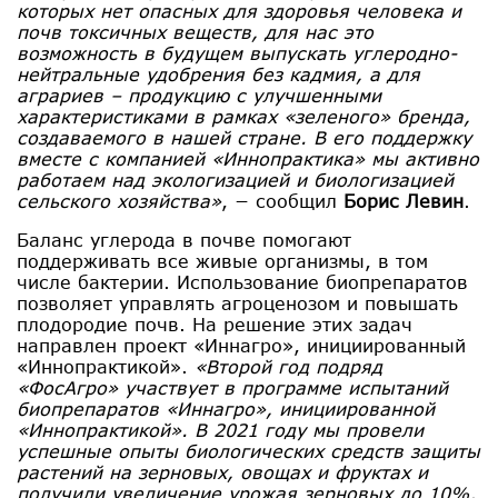
которых нет опасных для здоровья человека и
почв токсичных веществ, для нас это
возможность в будущем выпускать углеродно-
нейтральные удобрения без кадмия, а для
аграриев – продукцию с улучшенными
характеристиками в рамках «зеленого» бренда,
создаваемого в нашей стране. В его поддержку
вместе с компанией «Иннопрактика» мы активно
работаем над экологизацией и биологизацией
сельского хозяйства»
, − сообщил
Борис Левин
.
Баланс углерода в почве помогают
поддерживать все живые организмы, в том
числе бактерии. Использование биопрепаратов
позволяет управлять агроценозом и повышать
плодородие почв. На решение этих задач
направлен проект «Иннагро», инициированный
«Иннопрактикой».
«Второй год подряд
«ФосАгро» участвует в программе испытаний
биопрепаратов «Иннагро», инициированной
«Иннопрактикой». В 2021 году мы провели
успешные опыты биологических средств защиты
растений на зерновых, овощах и фруктах и
получили увеличение урожая зерновых до 10%,