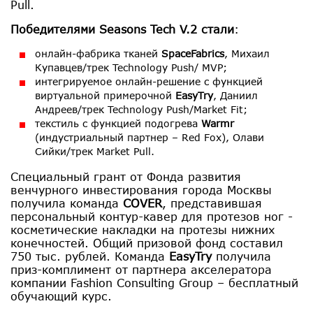
Pull.
Победителями Seasons Tech V.2 стали
:
онлайн-фабрика тканей
SpaceFabrics
, Михаил
Купавцев/трек Technology Push/ MVP;
интегрируемое онлайн-решение с функцией
виртуальной примерочной
EasyTry
, Даниил
Андреев/трек Technology Push/Market Fit;
текстиль с функцией подогрева
Warmr
(индустриальный партнер – Red Fox), Олави
Сийки/трек Market Pull.
Специальный грант от Фонда развития
венчурного инвестирования города Москвы
получила команда
COVER
, представившая
персональный контур-кавер для протезов ног -
косметические накладки на протезы нижних
конечностей. Общий призовой фонд составил
750 тыс. рублей. Команда
EasyTry
получила
приз-комплимент от партнера акселератора
компании Fashion Consulting Group – бесплатный
обучающий курс.