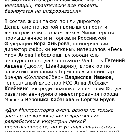
инноваций, практически все проекты
базируются на цифровизации»
.
В состав жюри также вошли директор
Департамента легкой промышленности и
лесостроительного комплекса Министерство
промышленности и торговли Российской
Федерации
Вера Хмырова
, коммерческий
директор фабрики нетканых материалов «Весь
мир»
Алена Габерланд
, руководитель
венчурного фонда Contrivance Ventures
Евгений
Авдеев
(Цюрих, Швейцария), директор по
развитию компании «Термопол» и комиссар
бренда «Холлофайбер»
Владислав Иванов
,
генеральный директор FCG
Анна Лебсак-
Клейманс
, аккредитованные инвесторы Фонда
развития венчурного инвестирования города
Москвы
Вероника Кабанова
и
Сергей Бруев
.
«Для Минпромторга очень важно не только
знать о точках кипения и креативных
разработках в индустрии легкой
промышленности, но и устанавливать связь