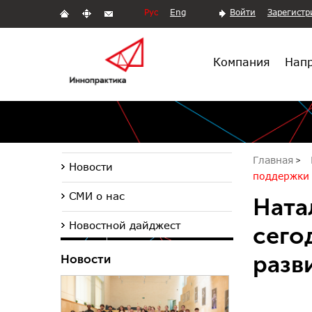
Рус
Eng
Войти
Зарегистр
Компания
Напр
Главная
Новости
поддержки 
СМИ о нас
Ната
Новостной дайджест
сего
разв
Новости