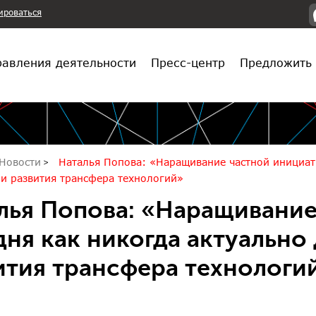
ироваться
авления деятельности
Пресс-центр
Предложить 
Новости
Наталья Попова: «Наращивание частной инициати
и развития трансфера технологий»
лья Попова: «Наращивание
дня как никогда актуально
ития трансфера технологи