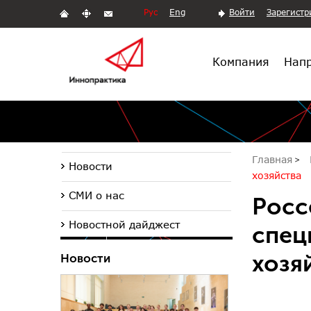
Рус
Eng
Войти
Зарегистр
Компания
Напр
Главная
Новости
хозяйства
СМИ о нас
Росс
Новостной дайджест
спец
хозя
Новости