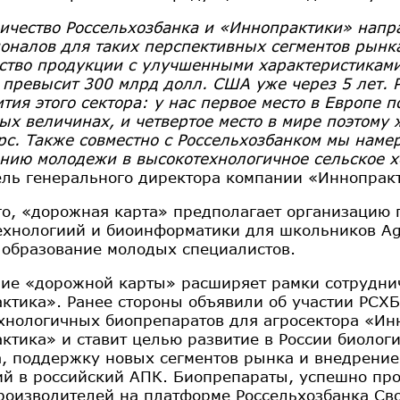
ичество Россельхозбанка и «Иннопрактики» напр
оналов для таких перспективных сегментов рынка,
ство продукции с улучшенными характеристиками
 превысит 300 млрд долл. США уже через 5 лет. 
ития этого сектора: у нас первое место в Европе 
ых величинах, и четвертое место в мире поэтому
урс. Также совместно с Россельхозбанком мы нам
нию молодежи в высокотехнологичное сельское х
ель генерального директора компании «Иннопра
го, «дорожная карта» предполагает организацию 
ехнологиий и биоинформатики для школьников Ag
 образование молодых специалистов.
ие «дорожной карты» расширяет рамки сотруднич
ктика». Ранее стороны объявили об участии РСХ
хнологичных биопрепаратов для агросектора «Ин
ктика» и ставит целью развитие в России биологи
а, поддержку новых сегментов рынка и внедрени
ий в российский АПК. Биопрепараты, успешно пр
роизводителей на платформе Россельхозбанка Св