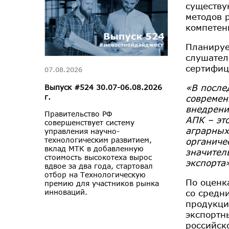
существу
методов 
компетен
Планируе
слушател
сертифиц
07.08.2026
«В после
Выпуск #524 30.07-06.08.2026
г.
современ
внедрени
Правительство РФ
АПК – эт
совершенствует систему
аграрных
управления научно-
технологическим развитием,
органиче
вклад МТК в добавленную
значител
стоимость высокотеха вырос
экспорта
вдвое за два года, стартовал
отбор на Технологическую
По оценк
премию для участников рынка
со средн
инноваций.
продукци
экспортн
российск