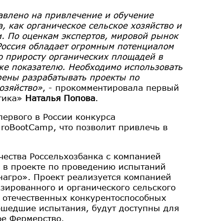
авлено на привлечение и обучение
 как органическое сельское хозяйство и
. По оценкам экспертов, мировой рынок
Россия обладает огромным потенциалом
по приросту органических площадей в
 же показателю. Необходимо использовать
ерены разрабатывать проекты по
озяйство»
, - прокомментировала первый
ктика»
Наталья Попова
.
первого в России конкурса
roBootCamp, что позволит привлечь в
ества Россельхозбанка с компанией
Б в проекте по проведению испытаний
нагро». Проект реализуется компанией
зированного и органического сельского
е отечественных конкурентоспособных
ошедшие испытания, будут доступны для
ое Фермерство.