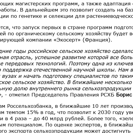
ющих магистерских программ, а также адаптация
работы. В дальнейшем это позволит создать на б
ции по генетике и селекции для растениеводческ
тся, что запуск первых в стране программ подгот
ей по органическому сельскому хозяйству будет 
ирующей компании «Экосерт» (Франция).
дние годы российское сельское хозяйство сделало
ная отрасль, успешное развитие которой все бол
е передовых технологий. Поэтому одна из ключев
о поддержка отечественной научной школы. Нам в
 вузах и начать подготовку специалистов по так
ское сельское хозяйство. В ближайшие несколько 
ьную долю внутреннего рынка сельхозпродукции и
»
, - отметил Председатель Правления РСХБ
Борис
ам Россельхозбанка, в ближайшие 10 лет произво
им темпом 15% в год, что позволит к 2030 году у
и в 4 раза – до 40 млрд рублей. Более того, «зе
ым потенциалом. По оценке экспертов, в ближайш
ого экспорта сельхозпродукции может достигнуть