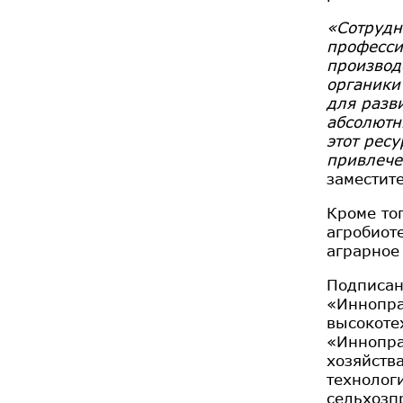
«Сотрудн
професси
производ
органики
для разв
абсолютн
этот рес
привлече
заместит
Кроме то
агробиот
аграрное
Подписан
«Иннопра
высокоте
«Иннопра
хозяйств
технолог
сельхозп