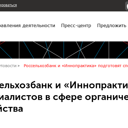
ироваться
авления деятельности
Пресс-центр
Предложить 
Новости
Россельхозбанк и «Иннопрактика» подготовят сп
ельхозбанк и «Иннопракти
иалистов в сфере органич
йства