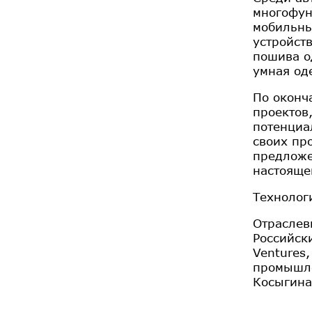
многофун
мобильны
устройст
пошива о
умная од
По оконч
проектов
потенциа
своих пр
предложе
настояще
Технолог
Отраслев
Российск
Ventures
промышле
Косыгина