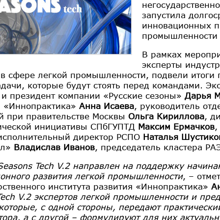
негосударственно
запустила долго
инновационных пр
промышленности в
В рамках меропри
эксперты индустр
 в сфере легкой промышленности, подвели итоги 
адачи, которые будут стоять перед командами. Э
 и президент компании «Русские сезоны»
Дарья 
и «Иннопрактика»
Анна Исаева
, руководитель отд
й при правительстве Москвы
Ольга Кириллова
, д
ической инициативы СПбГУПТД
Максим Ермачков
,
 исполнительный директор РСПО
Наталья Шустико
ол»
Владислав Иванов
, председатель кластера РА
Seasons Tech V.2 направлен на поддержку начин
онного развития легкой промышленности
, – отме
рственного института развития «Иннопрактика»
А
Tech V.2 экспертов легкой промышленности и пре
 которые, с одной стороны, передают практически
тора, а с другой – формулируют для них актуаль