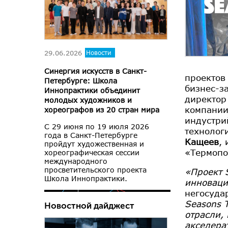
29.06.2026
Новости
Синергия искусств в Санкт-
проектов
Петербурге: Школа
бизнес-з
Иннопрактики объединит
директор
молодых художников и
компани
хореографов из 20 стран мира
индустри
С 29 июня по 19 июля 2026
технолог
года в Санкт-Петербурге
Кащеев
,
пройдут художественная и
«Термоп
хореографическая сессии
международного
просветительского проекта
«Проект 
Школа Иннопрактики.
инноваци
негосуда
Seasons 
Новостной дайджест
отрасли,
акселера