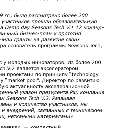
9 гг., было рассмотрено более 200
0 участников прошли образовательную
а Demo day Seasons Tech V.1 12 команд-
вичный бизнес-план и прототип
чили гранты на развитие своих
ора основатель программы Seasons Tech,
с у молодых инноваторов. Из более 200
ch V.2 является акселератором
ми проектами по принципу “technology
у “market pool”. Директор по развитию
бую актуальность акселерационной
денный указом президента РФ, компания
 Seasons Tech V.2. Развивая
вень и количество участников, мы
 и внедрений, связанных с техническим
их, неткаными материалами»
.
 заявках, ― компактный