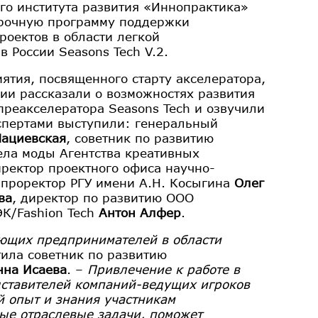
го института развития «Иннопрактика»
срочную программу поддержки
оектов в области легкой
 России Seasons Tech V.2.
ятия, посвященного старту акселератора,
ии рассказали о возможностях развития
преакселератора Seasons Tech и озвучили
кспертами выступили: генеральный
Мациевская
, советник по развитию
ела моды Агентства креативных
иректор проектного офиса научно-
 проректор РГУ имени А.Н. Косыгина
Олег
ва
, директор по развитию ООО
ЭК/Fashion Tech
Антон Алфер
.
ающих предпринимателей в области
тила советник по развитию
нна Исаева
. –
Привлечение к работе в
дставителей компаний-ведущих игроков
й опыт и знания участникам
ные отраслевые задачи, поможет