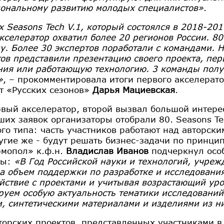
ональному развитию молодых специалистов»
.
 Seasons Tech V.1, который состоялся в 2018-201
Акселератор охватил более 20 регионов России. 8
у. Более 30 экспертов поработали с командами. Н
ов представили презентацию своего проекта, пер
ния или работающую технологию. 3 команды полу
»
, – прокомментировала итоги первого акселерат
т «Русских сезонов»
Дарья Мациевская
.
рвый акселератор, второй вызвал большой интере
ших заявок организаторы отобрали 80. Seasons Te
го типа: часть участников работают над авторски
ругие же - будут решать бизнес-задачи по принцип
мопол» к.ф.н.
Владислав Иванов
подчеркнул осо
мы:
«В Год Российской науки и технологий, учреж
а объем поддержки по разработке и исследованиям
йствие с проектами и учитывая возрастающий уро
руем особую актуальность тематики исследований
м, синтетическими материалами и изделиями из н
торских проектов, представленных участниками в