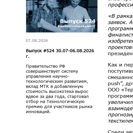
професси
«В рамках
заявок. 
программ
финалист
изобрете
07.08.2026
проектов
Выпуск #524 30.07-06.08.2026
президен
г.
Как и пе
Правительство РФ
поступив
совершенствует систему
управления научно-
смешанно
технологическим развитием,
push”, д
вклад МТК в добавленную
ООО «Тер
стоимость высокотеха вырос
програм
вдвое за два года, стартовал
увеличил
отбор на Технологическую
премию для участников рынка
взаимоде
инноваций.
прогнози
текстиле
Среди ав