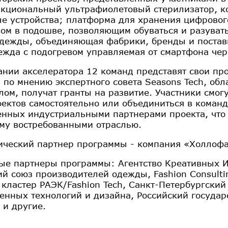
кциональный ультрафиолетовый стерилизатор, к
е устройства; платформа для хранения цифрового
вом в подошве, позволяющим обуваться и разуват
дежды, объединяющая фабрики, бренды и поставщ
ежда с подогревом управляемая от смартфона чер
ании акселератора 12 команд представят свои пр
, по мнению экспертного совета Seasons Tech, о
лом, получат гранты на развитие. Участники смог
оектов самостоятельно или объединиться в команд
нных индустриальными партнерами проекта, что 
му востребованными отраслью.
ический партнер программы - компания «Холлоф
ые партнеры программы: Агентство Креативных И
ий союз производителей одежды, Fashion Consulti
, кластер РАЭК/Fashion Tech, Санкт-Петербургски
нных технологий и дизайна, Российский государ
 и другие.