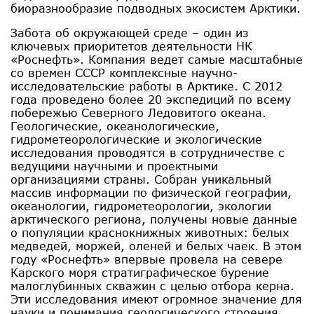
биоразнообразие подводных экосистем Арктики.
Забота об окружающей среде – один из
ключевых приоритетов деятельности НК
«Роснефть». Компания ведет самые масштабные
со времен СССР комплексные научно-
исследовательские работы в Арктике. С 2012
года проведено более 20 экспедиций по всему
побережью Северного Ледовитого океана.
Геологические, океанологические,
гидрометеорологические и экологические
исследования проводятся в сотрудничестве с
ведущими научными и проектными
организациями страны. Собран уникальный
массив информации по физической географии,
океанологии, гидрометеорологии, экологии
арктического региона, получены новые данные
о популяции краснокнижных животных: белых
медведей, моржей, оленей и белых чаек. В этом
году «Роснефть» впервые провела на севере
Карского моря стратиграфическое бурение
малоглубинных скважин с целью отбора керна.
Эти исследования имеют огромное значение для
науки и понимания геологического строения