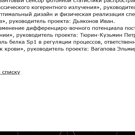
вантовый сенсор фотонной статистики распростр
ссического когерентного излучения», руководите
Оптимальный дизайн и физическая реализация сп
в», руководитель проекта: Дьяконов Иван.
зменение дифференциро-вочного потенциала пост
нии», руководитель проекта: Тюрин-Кузьмин Пет
оль белка Sp1 в регуляции процессов, ответстве
к крови», руководитель проекта: Вагапова Эльми
к списку