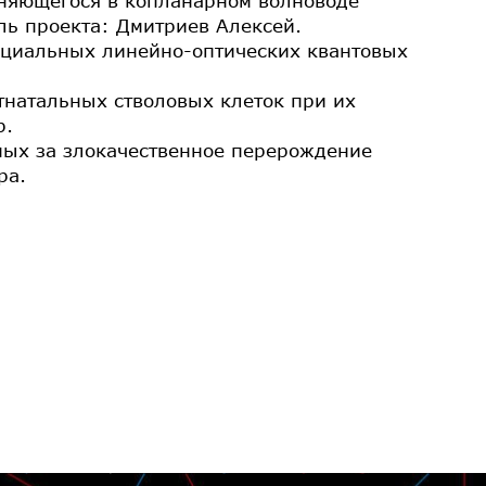
аняющегося в копланарном волноводе
ль проекта: Дмитриев Алексей.
ециальных линейно-оптических квантовых
натальных стволовых клеток при их
р.
нных за злокачественное перерождение
ра.