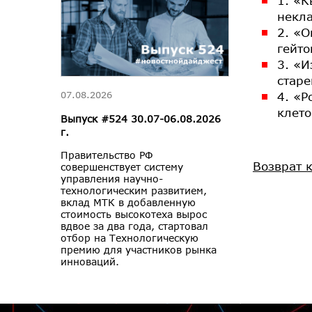
1. «К
некла
2. «
гейто
3. «И
старе
4. «Р
07.08.2026
клето
Выпуск #524 30.07-06.08.2026
г.
Правительство РФ
Возврат 
совершенствует систему
управления научно-
технологическим развитием,
вклад МТК в добавленную
стоимость высокотеха вырос
вдвое за два года, стартовал
отбор на Технологическую
премию для участников рынка
инноваций.