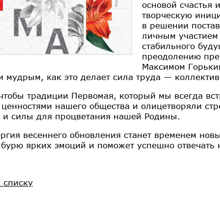
основой счастья 
творческую иниц
в решении постав
личным участием 
стабильного буду
преодолению прег
Максимом Горьким
и мудрым, как это делает сила труда — коллектив
чтобы традиции Первомая, который мы всегда вст
ценностями нашего общества и олицетворяли стре
 и силы для процветания нашей Родины.
ергия весеннего обновления станет временем новы
 бурю ярких эмоций и поможет успешно отвечать 
к списку