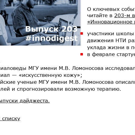
О ключевых событ
читайте в
203-м 
«Инновационное 
участники школы
движения НТИ раз
уклада жизни в п
в феврале старту
;
риаловеды МГУ имени М.В. Ломоносова исследов
риал — «искусственную кожу»;
йские ученые МГУ имени М.В. Ломоносова описал
олей и спрогнозировали возможную терапию.
ыпуски дайджеста.
к списку