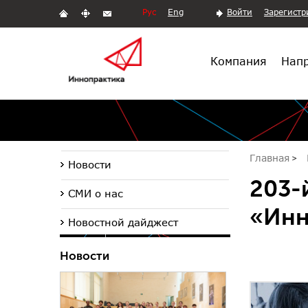
Рус
Eng
Войти
Зарегистр
Компания
Напр
Главная
Новости
203-
СМИ о нас
«Инн
Новостной дайджест
Новости