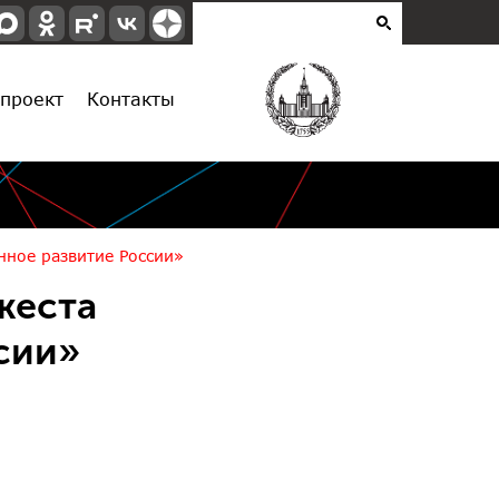
проект
Контакты
нное развитие России»
жеста
сии»