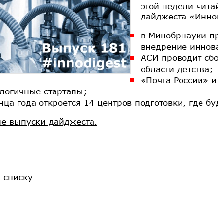
этой недели чита
дайджеста «Инно
в Минобрнауки п
внедрение иннов
АСИ проводит сбо
области детства;
«Почта России» и
логичные стартапы;
нца года откроется 14 центров подготовки, где б
е выпуски дайджеста.
к списку