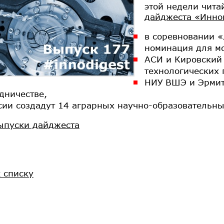
этой недели чита
дайджеста «Инно
в соревновании 
номинация для м
АСИ и Кировский 
технологических 
НИУ ВШЭ и Эрмит
дничестве,
сии создадут 14 аграрных научно-образовательны
ыпуски дайджеста
к списку