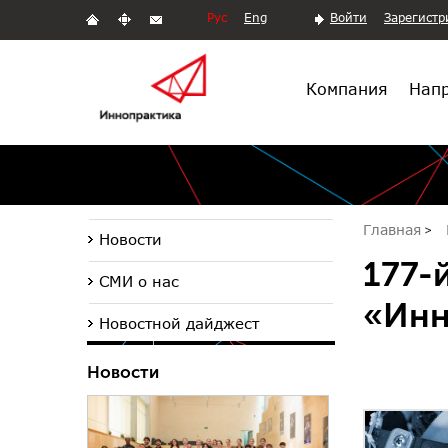
Рус
Eng
Войти
Зарегистр
Компания
Напр
Главная
Новости
177-
СМИ о нас
«Инн
Новостной дайджест
Новости