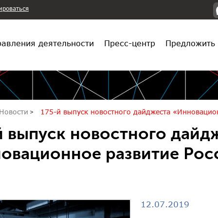
ироваться
авления деятельности
Пресс-центр
Предложить 
Новости
175-й выпуск новостного дайджеста «Инновацио
й выпуск новостного дайд
овационное развитие Рос
12.07.2019