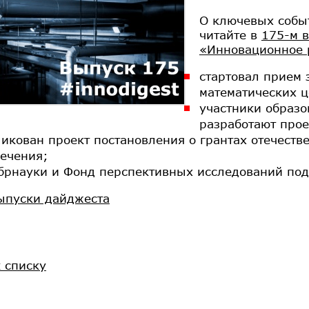
О ключевых событ
читайте в
175-м 
«Инновационное 
стартовал прием 
математических ц
участники образо
разработают про
икован проект постановления о грантах отечест
ечения;
рнауки и Фонд перспективных исследований под
ыпуски дайджеста
к списку