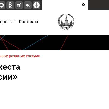
проект
Контакты
нное развитие России»
жеста
сии»