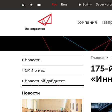
Рус
Eng
Войти
Зарегистр
Компания
Напр
Главная
Новости
175-
СМИ о нас
«Инн
Новостной дайджест
Новости