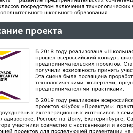
классов посредством включения технологических 
дополнительного школьного образования.
ание проекта
В 2018 году реализована «Школьная
прошел всероссийский конкурс шко
предпринимательских проектов. Ст
получили возможность принять учас
Эта смена была посвящена проработ
технологическими экспертами, пред
предпринимателями-практиками.
В 2019 году реализован всероссийск
проектов «Кубок «Преактум»: практ
двухдневных акселерационных интенсивов в семи
Владивостоке, Ростове-на-Дону, Екатеринбурге, С
тора участники совместно с наставниками и экспе
ющей проектов для последующей презентации на о