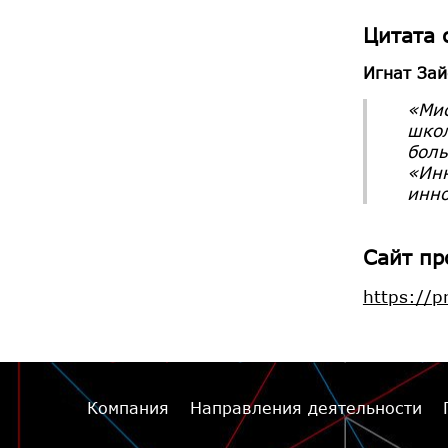
Цитата 
Игнат Зай
«Мис
школ
боль
«Инн
инно
Сайт пр
https://p
Компания
Направления деятельности