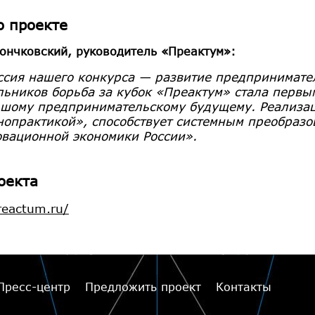
о проекте
ончковский, руководитель «Преактум»:
сия нашего конкурса — развитие предприниматель
ьников борьба за кубок «Преактум» стала первы
шому предпринимательскому будущему. Реализац
опрактикой», способствует системным преобразо
вационной экономики России».
оекта
reactum.ru/
Пресс-центр
Предложить проект
Контакты