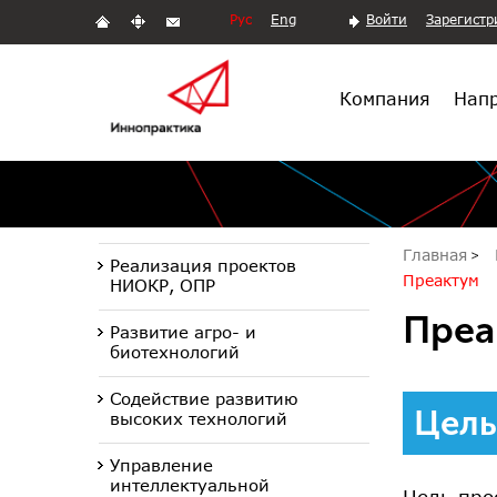
Рус
Eng
Войти
Зарегистр
Компания
Напр
Главная
Реализация проектов
Преактум
НИОКР, ОПР
Преа
Развитие агро- и
биотехнологий
Содействие развитию
Цель
высоких технологий
Управление
интеллектуальной
Цель про