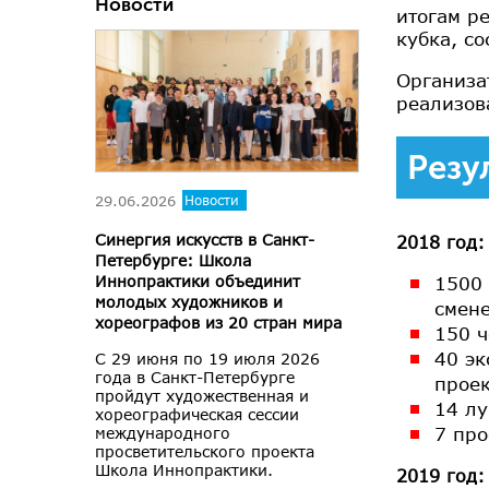
Новости
итогам р
кубка, с
Организа
реализов
Резу
29.06.2026
Новости
Синергия искусств в Санкт-
2018 год:
Петербурге: Школа
1500 
Иннопрактики объединит
молодых художников и
смене
хореографов из 20 стран мира
150 ч
40 эк
С 29 июня по 19 июля 2026
года в Санкт-Петербурге
прое
пройдут художественная и
14 л
хореографическая сессии
7 про
международного
просветительского проекта
Школа Иннопрактики.
2019 год: