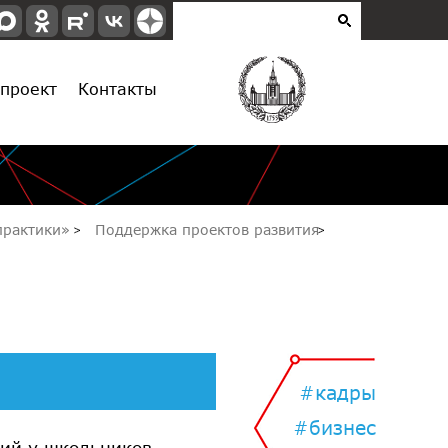
проект
Контакты
опрактики»
Поддержка проектов развития
#кадры
#бизнес
ций у школьников