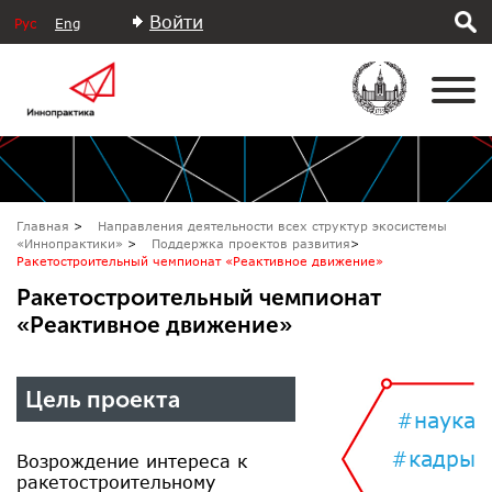
Войти
Рус
Eng
Главная
Направления деятельности всех структур экосистемы
«Иннопрактики»
Поддержка проектов развития
Ракетостроительный чемпионат «Реактивное движение»
Ракетостроительный чемпионат
«Реактивное движение»
Цель проекта
#наука
#кадры
Возрождение интереса к
ракетостроительному