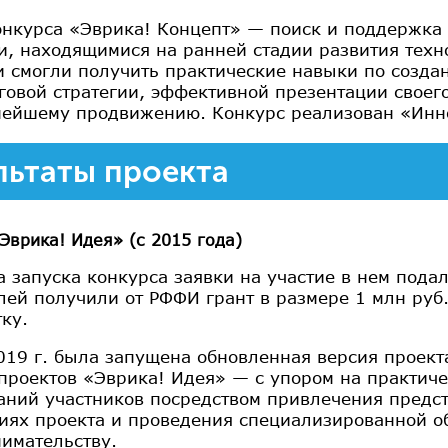
онкурса «Эврика! Концепт» — поиск и поддержк
и, находящимися на ранней стадии развития техн
и смогли получить практические навыки по созда
говой стратегии, эффективной презентации своег
нейшему продвижению. Конкурс реализован «Инно
льтаты проекта
Эврика! Идея» (с 2015 года)
а запуска конкурса заявки на участие в нем пода
лей получили от РФФИ грант в размере 1 млн руб.
ку.
019 г. была запущена обновленная версия проек
проектов «Эврика! Идея» — с упором на практи
аний участников посредством привлечения пред
диях проекта и проведения специализированной 
имательству.