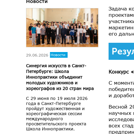
Новости
Задача к
проектам
участник
маркетин
его даль
Резу
29.06.2026
Новости
Синергия искусств в Санкт-
Конкурс «
Петербурге: Школа
Иннопрактики объединит
С момент
молодых художников и
победите
хореографов из 20 стран мира
и доработ
С 29 июня по 19 июля 2026
года в Санкт-Петербурге
Весной 2
пройдут художественная и
научных 
хореографическая сессии
исследов
международного
просветительского проекта
всех ста
Школа Иннопрактики.
предприн