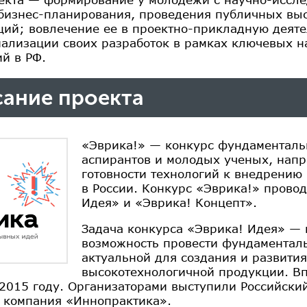
бизнес-планирования, проведения публичных вы
ций; вовлечение ее в проектно-прикладную деяте
ализации своих разработок в рамках ключевых н
ий в РФ.
ание проекта
«Эврика!» — конкурс фундаменталь
аспирантов и молодых ученых, нап
готовности технологий к внедрению
в России. Конкурс «Эврика!» прово
Идея» и «Эврика! Концепт».
Задача конкурса «Эврика! Идея» —
возможность провести фундаменталь
актуальной для создания и развития
высокотехнологичной продукции. Вп
 2015 году. Организаторами выступили Российск
 компания «Иннопрактика».