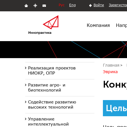
Рус
Eng
Войти
Зарегистр
Компания
Напр
Главная
Реализация проектов
Эврика
НИОКР, ОПР
Конк
Развитие агро- и
биотехнологий
Содействие развитию
Цель
высоких технологий
Управление
интеллектуальной
Цель про