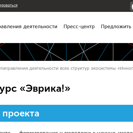
ироваться
авления деятельности
Пресс-центр
Предложить 
Направления деятельности всех структур экосистемы «Инн
урс «Эврика!»
 проекта
екта — формирование у молодежи с научно-иссл