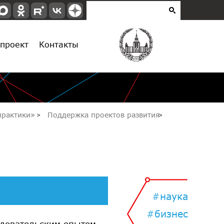
проект
Контакты
опрактики»
Поддержка проектов развития
#наука
#бизнес
едовательским опытом