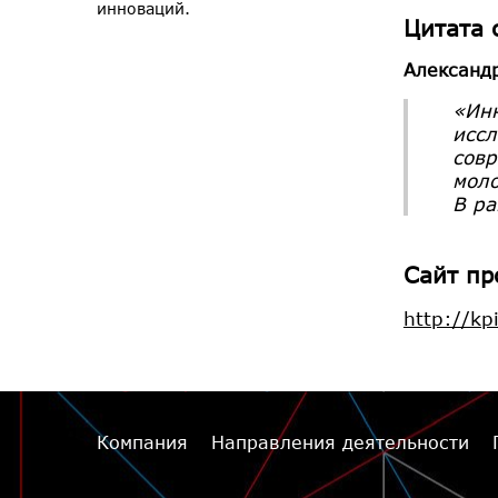
инноваций.
Цитата 
Александр
«Инн
иссл
совр
моло
В ра
Сайт пр
http://kp
Компания
Направления деятельности