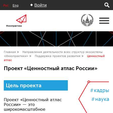
Войти
Рус
Eng
Главная
Направления деятельности всех структур экосистемы
«Иннопрактики»
Поддержка проектов развития
Ценностный
атлас
Проект «Ценностный атлас России»
Цель проекта
#кадры
#наука
Проект «Ценностный атлас
России» — это
широкомасштабное