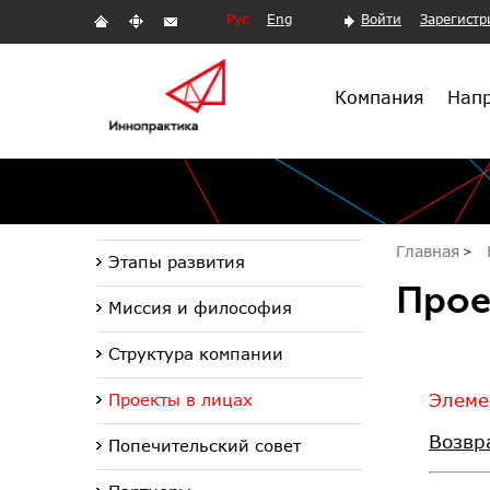
Рус
Eng
Войти
Зарегистр
Компания
Напр
Главная
Этапы развития
Прое
Миссия и философия
Структура компании
Элеме
Проекты в лицах
Возвр
Попечительский совет