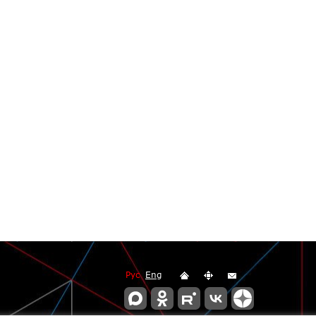
Рус
Eng