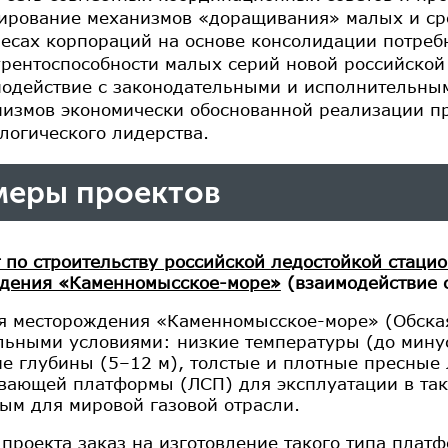
ирование механизмов «доращивания» малых и ср
есах корпораций на основе консолидации потреб
рентоспособности малых серий новой российской
одействие с законодательными и исполнительны
низмов экономически обоснованной реализации п
логического лидерства.
еры проектов
 по строительству российской ледостойкой стаци
дения «Каменномысское-море»
(взаимодействие 
я месторождения «Каменномысское-море» (Обская 
льными условиями: низкие температуры (до мину
е глубины (5–12 м), толстые и плотные пресные 
вающей платформы (ЛСП) для эксплуатации в так
ым для мировой газовой отрасли.
 проекта заказ на изготовление такого типа пла