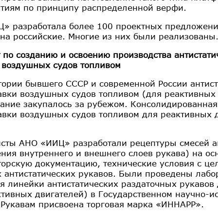
тиям по принципу распределенной верфи.
» разработала более 100 проектных предложени
на российские. Многие из них были реализованы
т по созданию и освоению производства антистат
 воздушных судов топливом
тории бывшего СССР и современной России антис
авки воздушных судов топливом (для реактивных 
ание закупалось за рубежом. Консолидированная 
авки воздушных судов топливом для реактивных дв
сты АНО «ИИЦ» разработали рецептуры смесей а
ения внутреннего и внешнего слоев рукава) на ос
торскую документацию, технические условия с ц
 антистатических рукавов. Были проведены лаб
я линейки антистатических раздаточных рукавов
ктивных двигателей) в Государственном научно-и
 Рукавам присвоена торговая марка «ИННАРР».