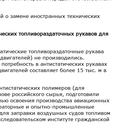
й о замене иностранных технических
.
ических топливораздаточных рукавов для
татические топливораздаточные рукава
двигателей) не производились.
потребность в антистатических рукавах
игателей составляет более 15 тыс. м в
нтистатических полимеров (для
нове российского сырья, подготовили
елью освоения производства авиационных
ораторные и опытно-промышленные
 для заправки воздушных судов топливом
сследовательском институте гражданской