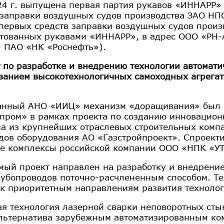
24 г. выпущена первая партия рукавов «ИННАРР» 
 заправки воздушных судов производства ЗАО НП
 первых средств заправки воздушных судов прои
тованных рукавами «ИННАРР», в адрес ООО «РН-А
– ПАО «НК «Роснефть»).
т по разработке и внедрению технологии автомати
ванием высокотехнологичных самоходных агрегат
анный АНО «ИИЦ» механизм «доращивания» был р
пром» в рамках проекта по созданию инновационн
на из крупнейших отраслевых строительных ком
дов оборудования АО «Газстройпроект». Спроект
е комплексы российской компании ООО «НПК «У
мый проект направлен на разработку и внедрение
рубопроводов поточно-расчлененным способом. Те
 к приоритетным направлениям развития технолог
ая технология лазерной сварки неповоротных сты
льтернатива зарубежным автоматизированным ко