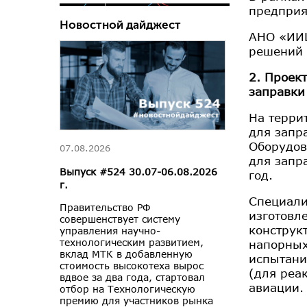
предприя
Новостной дайджест
АНО «ИИЦ
решений 
2. Проек
заправки
На терри
для запр
Оборудов
07.08.2026
для запр
Выпуск #524 30.07-06.08.2026
год.
г.
Специали
Правительство РФ
изготовл
совершенствует систему
конструк
управления научно-
технологическим развитием,
напорных
вклад МТК в добавленную
испытани
стоимость высокотеха вырос
(для реа
вдвое за два года, стартовал
авиации.
отбор на Технологическую
премию для участников рынка