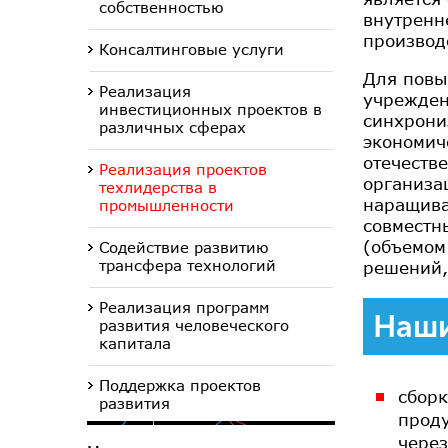
собственностью
внутренн
производ
Консалтинговые услуги
Для повы
Реализация
учрежде
инвестиционных проектов в
синхрони
различных сферах
экономич
отечеств
Реализация проектов
организа
техлидерства в
наращива
промышленности
совместн
(объемом
Содействие развитию
трансфера технологий
решений,
Реализация программ
Наши
развития человеческого
капитала
Поддержка проектов
сборк
развития
прод
через