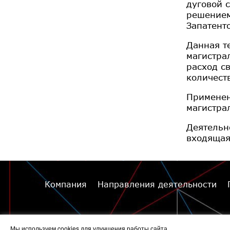
дуговой 
решением
Запатент
Данная т
магистра
расход с
количест
Применен
магистра
Деятельн
входящая
Компания
Направления деятельности
© 2014 - 2026 Иннопрактика
Мы используем cookies для улучшения работы сайта.