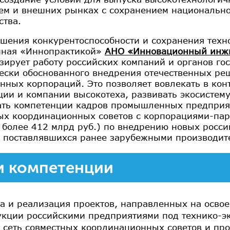
ем и внешних рынках с сохранением национально
ства.
шения конкурентоспособности и сохранения техн
нная «Иннопрактикой»
АНО «Инновационный инж
зирует работу российских компаний и органов го
ески обоснованного внедрения отечественных ре
енных корпораций. Это позволяет вовлекать в кон
ции и компании высокотеха, развивать экосистем
ть компетенции кадров промышленных предприят
ых координационных советов с корпорациями-пар
 более 412 млрд руб.) по внедрению новых росси
 поставлявшихся ранее зарубежными производит
 компетенции
а и реализация проектов, направленных на осво
укции российскими предприятиями под технико-э
 сеть совместных координационных советов и пр