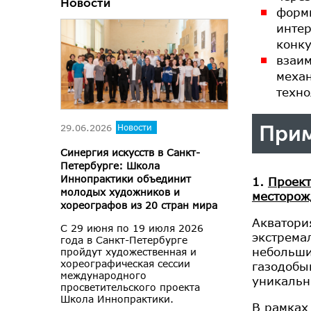
Новости
форм
интер
конку
взаим
меха
техно
Прим
29.06.2026
Новости
Синергия искусств в Санкт-
Петербурге: Школа
Иннопрактики объединит
1.
Проект
молодых художников и
месторож
хореографов из 20 стран мира
Акватори
С 29 июня по 19 июля 2026
экстрема
года в Санкт-Петербурге
небольши
пройдут художественная и
хореографическая сессии
газодобы
международного
уникальн
просветительского проекта
Школа Иннопрактики.
В рамках