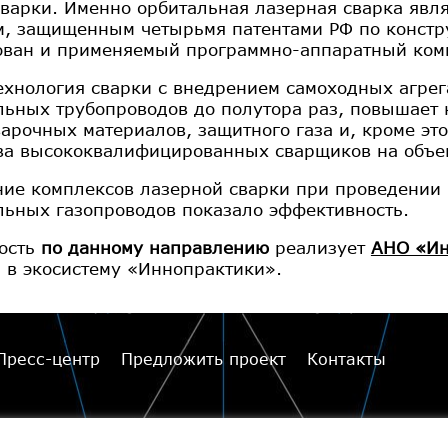
сварки. Именно орбитальная лазерная сварка яв
, защищенным четырьмя патентами РФ по констр
ован и применяемый программно-аппаратный ком
ехнология сварки с внедрением самоходных агрег
льных трубопроводов до полутора раз, повышает 
варочных материалов, защитного газа и, кроме это
ва высококвалифицированных сварщиков на объе
ие комплексов лазерной сварки при проведении
льных газопроводов показало эффективность.
ость
по данному направлению
реализует
АНО «Ин
 в экосистему «Иннопрактики».
Пресс-центр
Предложить проект
Контакты