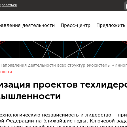
ироваться
авления деятельности
Пресс-центр
Предложить 
Направления деятельности всех структур экосистемы «Инн
ности
изация проектов техлидерс
мышленности
технологическую независимость и лидерство – пр
ой Федерации на ближайшие годы. Ключевой зада
 создание условий для выпуска высокотехнологич