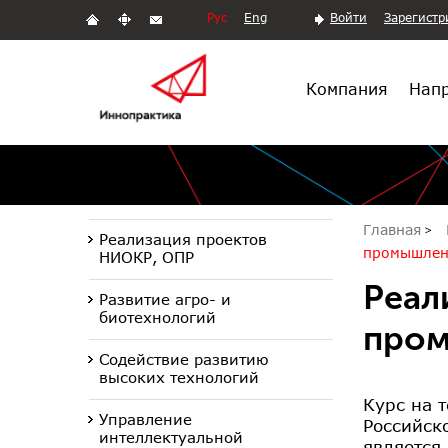
Рус
Eng
Войти
Зарегистр
Компания
Напр
Главная
Реализация проектов
промышлен
НИОКР, ОПР
Реал
Развитие агро- и
биотехнологий
про
Содействие развитию
высоких технологий
Курс на 
Управление
Российск
интеллектуальной
является