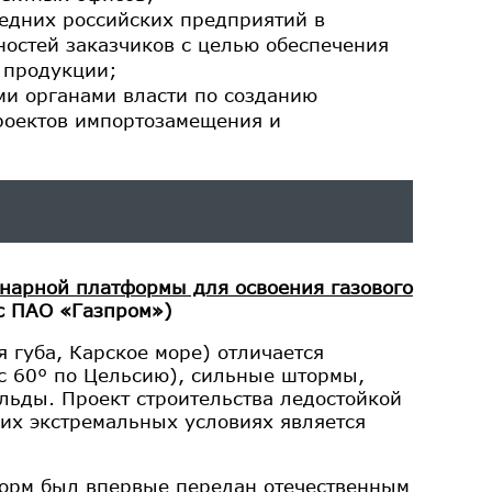
едних российских предприятий в
ностей заказчиков с целью обеспечения
 продукции;
ми органами власти по созданию
роектов импортозамещения и
онарной платформы для освоения газового
с ПАО «Газпром»)
губа, Карское море) отличается
с 60° по Цельсию), сильные штормы,
льды. Проект строительства ледостойкой
их экстремальных условиях является
тформ был впервые передан отечественным