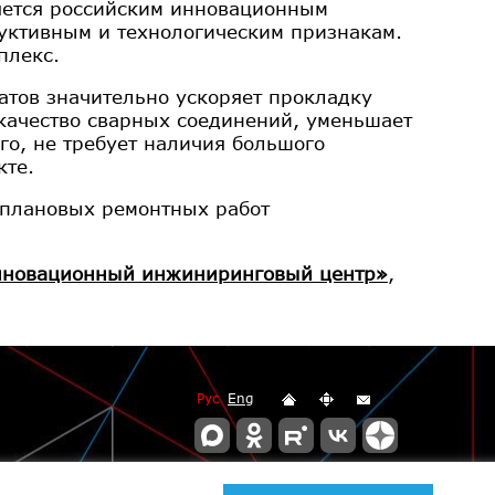
ляется российским инновационным
уктивным и технологическим признакам.
плекс.
атов значительно ускоряет прокладку
качество сварных соединений, уменьшает
го, не требует наличия большого
кте.
 плановых ремонтных работ
новационный инжиниринговый центр»
,
Рус
Eng