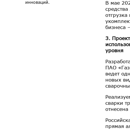
В мае 20
инноваций.
средства
отгрузка
укомплек
бизнеса 
3. Проек
использо
уровня
Разработ
ПАО «Газ
ведет од
новых ви
сварочны
Реализуе
сварки т
отнесена
Российск
прямая а