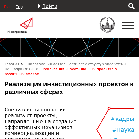
Войти
Рус
Eng
Главная
Направления деятельности всех структур экосистемы
«Иннопрактики»
Реализация инвестиционных проектов в
различных сферах
Реализация инвестиционных проектов в
различных сферах
Специалисты компании
реализуют проекты,
#кадры
направленные на создание
эффективных механизмов
#наука
коммерциализации и
продвижения на рынок