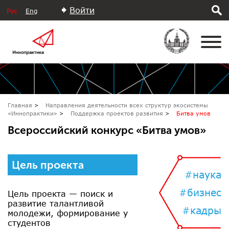
Войти
Рус
Eng
Главная
Направления деятельности всех структур экосистемы
«Иннопрактики»
Поддержка проектов развития
Битва умов
Всероссийский конкурс «Битва умов»
Цель проекта
#наука
#бизнес
Цель проекта — поиск и
развитие талантливой
#кадры
молодежи, формирование у
студентов